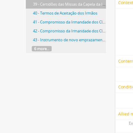
Context
39 - Certidões das Missas da Capela da Irmandade; Ordenado do Andador, do Tesoureiro e do Procurador
40 - Termos de Aceitação dos Irmãos
41 - Compromisso da Irmandade dos Clérigos Pobres
42 - Compromisso da Irmandade dos Clérigos sob o título da Santíssima Trindade
43 - Instrumento de novo emprazamento e aforamento
6 more...
Content
Conditi
Allied 
Ex