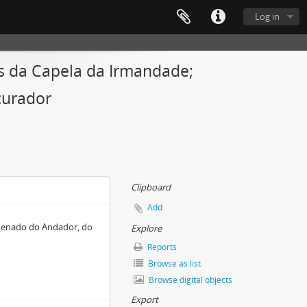
Log in
as da Capela da Irmandade;
curador
Clipboard
Add
rdenado do Andador, do
Explore
Reports
Browse as list
Browse digital objects
Export