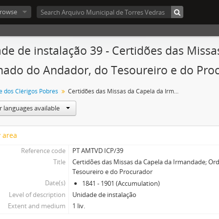
rowse
de de instalação 39 - Certidões das Miss
ado do Andador, do Tesoureiro e do Pro
 dos Clérigos Pobres
Certidões das Missas da Capela da Irmandade; Ordenado do Andador, do Tesoureiro e do Procurador
r languages available
y area
Reference code
PT AMTVD ICP/39
Title
Certidões das Missas da Capela da Irmandade; O
Tesoureiro e do Procurador
Date(s)
1841 - 1901 (Accumulation)
Level of description
Unidade de instalação
Extent and medium
1 liv.