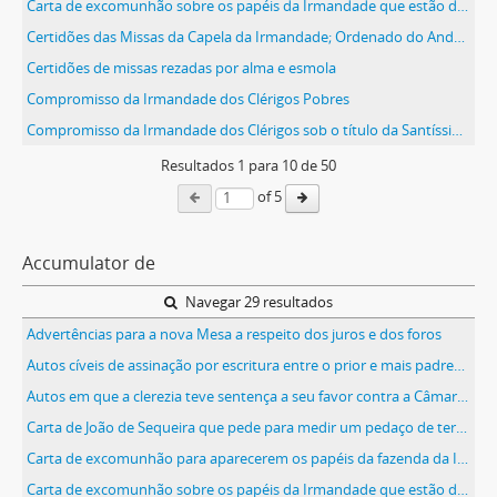
Carta de excomunhão sobre os papéis da Irmandade que estão dispersos
Certidões das Missas da Capela da Irmandade; Ordenado do Andador, do Tesoureiro e do Procurador
Certidões de missas rezadas por alma e esmola
Compromisso da Irmandade dos Clérigos Pobres
Compromisso da Irmandade dos Clérigos sob o título da Santíssima Trindade
Resultados
1
para
10
de 50
of 5
Accumulator de
Navegar 29 resultados
Advertências para a nova Mesa a respeito dos juros e dos foros
Autos cíveis de assinação por escritura entre o prior e mais padres da irmandade dos clérigos pobres e António Pinheiro do Casal do Calvo
Autos em que a clerezia teve sentença a seu favor contra a Câmara em relação ao marchante
Carta de João de Sequeira que pede para medir um pedaço de terra no reguengo de Torres Vedras, para saber se paga demasiado de foro à Irmandade
Carta de excomunhão para aparecerem os papéis da fazenda da Irmandade
Carta de excomunhão sobre os papéis da Irmandade que estão dispersos