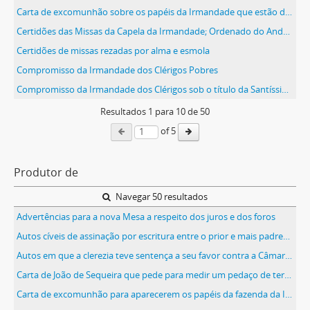
Carta de excomunhão sobre os papéis da Irmandade que estão dispersos
Certidões das Missas da Capela da Irmandade; Ordenado do Andador, do Tesoureiro e do Procurador
Certidões de missas rezadas por alma e esmola
Compromisso da Irmandade dos Clérigos Pobres
Compromisso da Irmandade dos Clérigos sob o título da Santíssima Trindade
Resultados
1
para
10
de 50
of 5
Produtor de
Navegar 50 resultados
Advertências para a nova Mesa a respeito dos juros e dos foros
Autos cíveis de assinação por escritura entre o prior e mais padres da irmandade dos clérigos pobres e António Pinheiro do Casal do Calvo
Autos em que a clerezia teve sentença a seu favor contra a Câmara em relação ao marchante
Carta de João de Sequeira que pede para medir um pedaço de terra no reguengo de Torres Vedras, para saber se paga demasiado de foro à Irmandade
Carta de excomunhão para aparecerem os papéis da fazenda da Irmandade