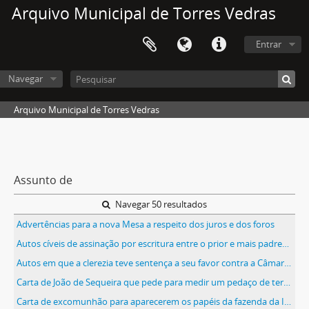
Arquivo Municipal de Torres Vedras
Entrar
Navegar
Arquivo Municipal de Torres Vedras
Assunto de
Navegar 50 resultados
Advertências para a nova Mesa a respeito dos juros e dos foros
Autos cíveis de assinação por escritura entre o prior e mais padres da irmandade dos clérigos pobres e António Pinheiro do Casal do Calvo
Autos em que a clerezia teve sentença a seu favor contra a Câmara em relação ao marchante
Carta de João de Sequeira que pede para medir um pedaço de terra no reguengo de Torres Vedras, para saber se paga demasiado de foro à Irmandade
Carta de excomunhão para aparecerem os papéis da fazenda da Irmandade