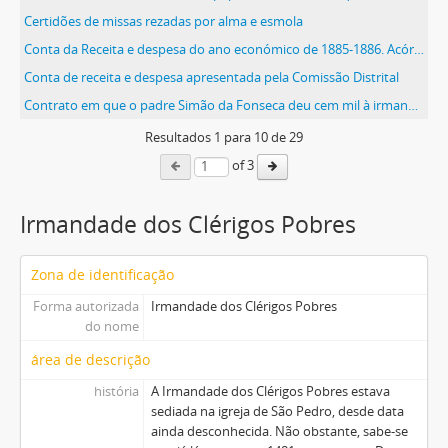
Certidões de missas rezadas por alma e esmola
Conta da Receita e despesa do ano económico de 1885-1886. Acórdão do Tribunal Administrativo relativas às contas da Irmandade dos anos entre 1883 e 1886
Conta de receita e despesa apresentada pela Comissão Distrital
Contrato em que o padre Simão da Fonseca deu cem mil à irmandade para ser rezada uma missa por sua alma todos os anos na véspera de São Simão Apóstolo
Resultados
1
para
10
de 29
of 3
Irmandade dos Clérigos Pobres
Zona de identificação
Forma autorizada
Irmandade dos Clérigos Pobres
do nome
área de descrição
história
A Irmandade dos Clérigos Pobres estava
sediada na igreja de São Pedro, desde data
ainda desconhecida. Não obstante, sabe-se