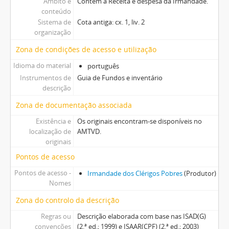
Âmbito e
Contém a Receita e despesa da Irmandade.
conteúdo
Sistema de
Cota antiga: cx. 1, liv. 2
organização
Zona de condições de acesso e utilização
Idioma do material
português
Instrumentos de
Guia de Fundos e inventário
descrição
Zona de documentação associada
Existência e
Os originais encontram-se disponíveis no
localização de
AMTVD.
originais
Pontos de acesso
Pontos de acesso -
Irmandade dos Clérigos Pobres
(Produtor)
Nomes
Zona do controlo da descrição
Regras ou
Descrição elaborada com base nas ISAD(G)
convenções
(2.ª ed.; 1999) e ISAAR(CPF) (2.ª ed.; 2003)