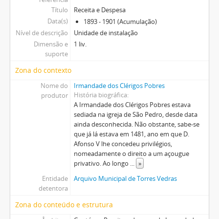
Título
Receita e Despesa
Data(s)
1893 - 1901 (Acumulação)
Nível de descrição
Unidade de instalação
Dimensão e
1 liv.
suporte
Zona do contexto
Nome do
Irmandade dos Clérigos Pobres
História biográfica
produtor
A Irmandade dos Clérigos Pobres estava
sediada na igreja de São Pedro, desde data
ainda desconhecida. Não obstante, sabe-se
que já lá estava em 1481, ano em que D.
Afonso V lhe concedeu privilégios,
nomeadamente o direito a um açougue
privativo. Ao longo
...
»
Entidade
Arquivo Municipal de Torres Vedras
detentora
Zona do conteúdo e estrutura