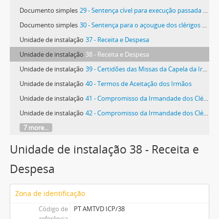
Documento simples
29 - Sentença cível para execução passada a requerimento dos reverendos provedor e mais irmãos contra Ana Cândida, viúva de José Ferreira Teles e seus filhos, do Maxial
Documento simples
30 - Sentença para o açougue dos clérigos ser livre do real de água e para poderem ter marchante desobrigado da obediência da Câmara
Unidade de instalação
37 - Receita e Despesa
Unidade de instalação
38 - Receita e Despesa
Unidade de instalação
39 - Certidões das Missas da Capela da Irmandade; Ordenado do Andador, do Tesoureiro e do Procurador
Unidade de instalação
40 - Termos de Aceitação dos Irmãos
Unidade de instalação
41 - Compromisso da Irmandade dos Clérigos Pobres
Unidade de instalação
42 - Compromisso da Irmandade dos Clérigos sob o título da Santíssima Trindade
7 more...
Unidade de instalação 38 - Receita e
Despesa
Zona de identificação
Código de
PT AMTVD ICP/38
referência