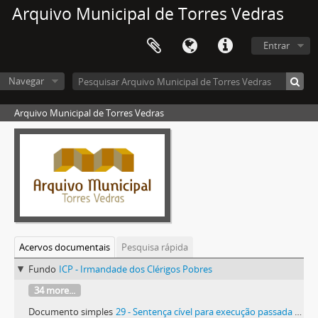
Arquivo Municipal de Torres Vedras
Entrar
Navegar
Arquivo Municipal de Torres Vedras
Acervos documentais
Pesquisa rápida
Fundo
ICP - Irmandade dos Clérigos Pobres
34 more...
Documento simples
29 - Sentença cível para execução passada a requerimento dos reverendos provedor e mais irmãos contra Ana Cândida, viúva de José Ferreira Teles e seus filhos, do Maxial