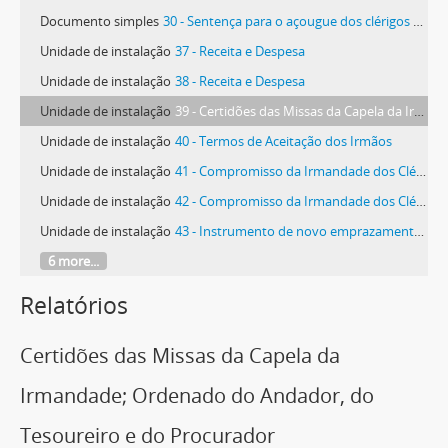
Documento simples
30 - Sentença para o açougue dos clérigos ser livre do real de água e para poderem ter marchante desobrigado da obediência da Câmara
Unidade de instalação
37 - Receita e Despesa
Unidade de instalação
38 - Receita e Despesa
Unidade de instalação
39 - Certidões das Missas da Capela da Irmandade; Ordenado do Andador, do Tesoureiro e do Procurador
Unidade de instalação
40 - Termos de Aceitação dos Irmãos
Unidade de instalação
41 - Compromisso da Irmandade dos Clérigos Pobres
Unidade de instalação
42 - Compromisso da Irmandade dos Clérigos sob o título da Santíssima Trindade
Unidade de instalação
43 - Instrumento de novo emprazamento e aforamento
6 more...
Relatórios
Certidões das Missas da Capela da
Irmandade; Ordenado do Andador, do
Tesoureiro e do Procurador