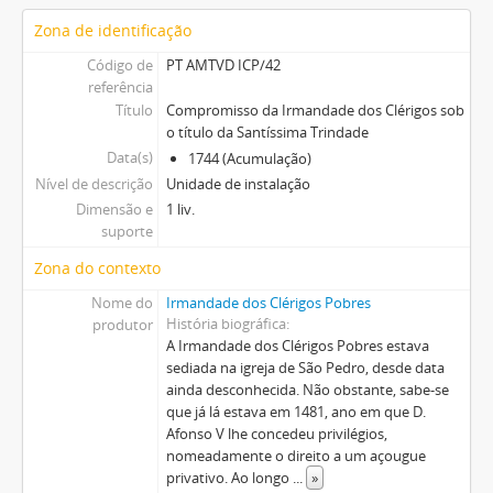
Zona de identificação
Código de
PT AMTVD ICP/42
referência
Título
Compromisso da Irmandade dos Clérigos sob
o título da Santíssima Trindade
Data(s)
1744 (Acumulação)
Nível de descrição
Unidade de instalação
Dimensão e
1 liv.
suporte
Zona do contexto
Nome do
Irmandade dos Clérigos Pobres
História biográfica
produtor
A Irmandade dos Clérigos Pobres estava
sediada na igreja de São Pedro, desde data
ainda desconhecida. Não obstante, sabe-se
que já lá estava em 1481, ano em que D.
Afonso V lhe concedeu privilégios,
nomeadamente o direito a um açougue
privativo. Ao longo
...
»