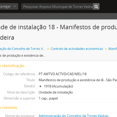
avegar
de de instalação 18 - Manifestos de produ
deira
Administração do Concelho de Torres Vedras
Controlo de actividades económicas
Manifestos de produção e existência de lã - São Pedro da Cadeira
 identificação
Código de referência
PT AMTVD ACTVD/CAE/MEL/18
Título
Manifestos de produção e existência de lã - São P
Data(s)
1918 (Acumulação)
Nível de descrição
Unidade de instalação
Dimensão e suporte
1 cap.; papel
o contexto
Nome do produtor
Administração do Concelho de Torres Vedras