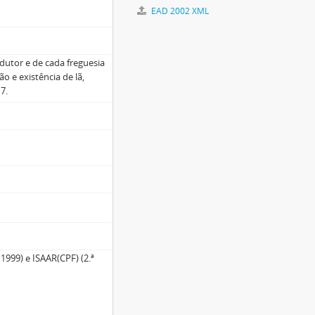
EAD 2002 XML
utor e de cada freguesia
o e existência de lã,
7.
1999) e ISAAR(CPF) (2.ª