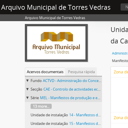
Arquivo Municipal de Torres Vedras
N
Arquivo Municipal de Torres Vedras
Unida
da Ca
Acervos documentais
Pesquisa rápida
Zona de
Fundo
ACTVD - Administração do Concelho de Torres Vedras
Secção
CAE - Controlo de actividades económicas
Série
MEL - Manifestos de produção e existência de lã
13 more...
Unidade de instalação
14 - Manifestos de produção e existência de lã - São Pedro da Cadeira
Zona d
Unidade de instalação
15 - Manifestos de produção e existência de lã - Turcifal