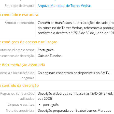
Entidade detentora
Arquivo Municipal de Torres Vedras
 conteúdo e estrutura
Âmbito e conteúdo
Contém os manifestos ou declarações de cada prod
do concelho de Torres Vedras, referentes à produçã
conforme o decreto n.º 2515 de 30 de Junho de 191
 condições de acesso e utilização
otas ao idioma e script
Português
trumentos de descrição
Guia de Fundos
e documentação associada
stência e localização de
Os originais encontram-se disponíveis no AMTV.
originais
 controlo da descrição
Regras ou convenções
Descrição elaborada com base nas ISAD(G) (2.ª ed.; 
utilizadas
ed.; 2003)
Línguas e escritas
português
Nota do arquivista
Descrição preparada por Suzete Lemos Marques