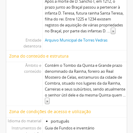
Após a morte de D. Sancho I, em 1212, o
prazo junto ao Braçal passou a pertencer à
infanta D. Teresa, futura rainha Santa Teresa,
filha do rei. Entre 1225 e 1234 existem
registos de aquisição de várias propriedades
no Braçal, por parte das infantas D.
...
»
Entidade
Arquivo Municipal de Torres Vedras
detentora
Zona do conteúdo e estrutura
Âmbito e
Contém o Tombo da Quinta e Grande prazo
conteúdo
denominado da Rainha, foreiro ao Real
Mosteiro de Celas, extramuros da cidade de
Coimbra, situado nos lugares da da Rainha,
Carreiras e seus subúrbios, sendo atualmente
o senhor útil dele e da mesma Quinta quem
...
»
Zona de condições de acesso e utilização
Idioma do material
português
Instrumentos de
Guia de Fundos e inventário