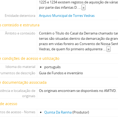
1225 e 1234 existem registos de aquisição de vária
por parte das infantas D.
...
»
Entidade detentora
Arquivo Municipal de Torres Vedras
 conteúdo e estrutura
Âmbito e conteúdo
Contém o Título do Casal da Derrama chamado ta
terras são situadas dentro da demarcação da gran
prazo em vidas foreiro ao Convento de Nossa Sen
Vedras, de quem foi primeiro adquirente
...
»
 condições de acesso e utilização
Idioma do material
português
trumentos de descrição
Guia de Fundos e inventário
e documentação associada
stência e localização de
Os originais encontram-se disponíveis no AMTVD.
originais
 de acesso
tos de acesso - Nomes
Quinta Da Rainha
(Produtor)