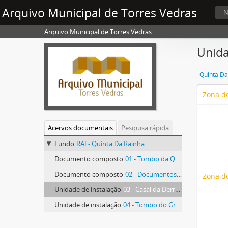
Arquivo Municipal de Torres Vedras
N
Arquivo Municipal de Torres Vedras
Unida
Quinta Da
Zona de
Acervos documentais
Pesquisa rápida
Fundo
RAI - Quinta Da Rainha
Documento composto
01 - Tombo da Quinta da Rainha
Documento composto
02 - Documentos avulsos sobre a Quinta da Rainha
Zona d
Unidade de instalação
03 - Casal da Derrama chamado também da Gafaria
Unidade de instalação
04 - Tombo do Grande Prazo da Quinta da Rainha