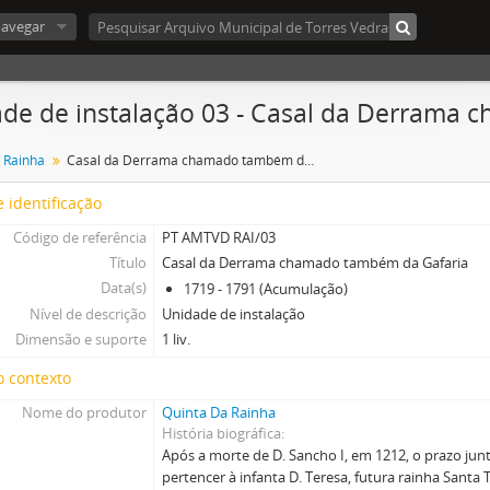
avegar
de de instalação 03 - Casal da Derrama
 Rainha
Casal da Derrama chamado também da Gafaria
 identificação
Código de referência
PT AMTVD RAI/03
Título
Casal da Derrama chamado também da Gafaria
Data(s)
1719 - 1791 (Acumulação)
Nível de descrição
Unidade de instalação
Dimensão e suporte
1 liv.
o contexto
Nome do produtor
Quinta Da Rainha
História biográfica
Após a morte de D. Sancho I, em 1212, o prazo jun
pertencer à infanta D. Teresa, futura rainha Santa Te