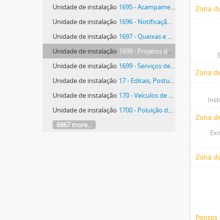
Unidade de instalação
1695 - Acampamento de Escuteiros e Pousadas
Zona do
Unidade de instalação
1696 - Notificação para Execução da Rede de Águas de Distribuição interior
Unidade de instalação
1697 - Queixas e Notificações
Unidade de instalação
1698 - Projetos de Habitação para Funcionários
Unidade de instalação
1699 - Serviços de Higiene e Limpeza
Zona de
Unidade de instalação
17 - Editais, Posturas e Regulamentos
Unidade de instalação
170 - Veículos de Tração Animal e Velocípedes
Ins
Unidade de instalação
1700 - Poluição do Meio Ambiente
Zona d
6867 more...
Exi
Zona d
Pontos