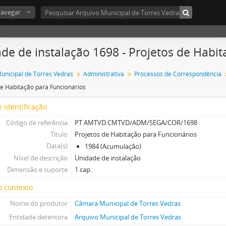
avegar
de de instalação 1698 - Projetos de Habit
nicipal de Torres Vedras
Administrativa
Processos de Correspondência
de Habitação para Funcionários
 identificação
Código de referência
PT AMTVD CMTVD/ADM/SEGA/COR/1698
Título
Projetos de Habitação para Funcionários
Data(s)
1984 (Acumulação)
Nível de descrição
Unidade de instalação
Dimensão e suporte
1 cap.
o contexto
Nome do produtor
Câmara Municipal de Torres Vedras
Entidade detentora
Arquivo Municipal de Torres Vedras