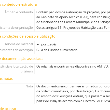
 conteúdo e estrutura
Âmbito e conteúdo
Contém pedidos de elaboração de projetos, por p
ao Gabinete de Apoio Técnico (GAT), para constru
de funcionários da Câmara Municipal e dos Serviço
Sistema de organização
Cotas antigas: 9 f - Projetos de Habitação para Func
 condições de acesso e utilização
Idioma do material
português
trumentos de descrição
Guia de Fundos e Inventário
e documentação associada
stência e localização de
Os originais encontram-se disponíveis no AMTVD.
originais
as notas
Nota
Os documentos encontram-se arrumados por orde
da ordem cronológica, por classificação; Os docu
no âmbito dos Serviços Centrais, que passam a se
partir de 1984, de acordo com o Decreto Lei 116/84
 de acesso