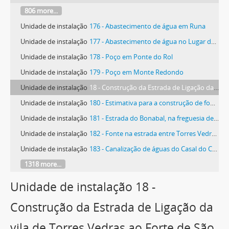
806 more...
Unidade de instalação
176 - Abastecimento de água em Runa
Unidade de instalação
177 - Abastecimento de água no Lugar da Buligueira, na freguesia de Dois Portos
Unidade de instalação
178 - Poço em Ponte do Rol
Unidade de instalação
179 - Poço em Monte Redondo
Unidade de instalação
18 - Construção da Estrada de Ligação da vila de Torres Vedras ao Forte de São Vicente
Unidade de instalação
180 - Estimativa para a construção de fonte e lavadouro na Zurrigueira, na freguesia de Matacães
Unidade de instalação
181 - Estrada do Bonabal, na freguesia de São Mamede da Ventosa
Unidade de instalação
182 - Fonte na estrada entre Torres Vedras e o Cadaval, no Sarge
Unidade de instalação
183 - Canalização de águas do Casal do Chafariz para o Largo da Graça
1318 more...
Unidade de instalação 18 -
Construção da Estrada de Ligação da
vila de Torres Vedras ao Forte de São