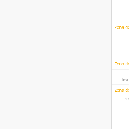
Zona do
Zona de
Ins
Zona d
Exi