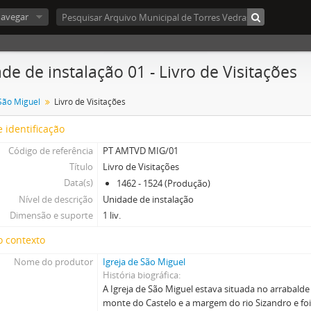
avegar
de de instalação 01 - Livro de Visitações
 São Miguel
Livro de Visitações
 identificação
Código de referência
PT AMTVD MIG/01
Título
Livro de Visitações
Data(s)
1462 - 1524 (Produção)
Nível de descrição
Unidade de instalação
Dimensão e suporte
1 liv.
o contexto
Nome do produtor
Igreja de São Miguel
História biográfica
A Igreja de São Miguel estava situada no arrabalde 
monte do Castelo e a margem do rio Sizandro e fo