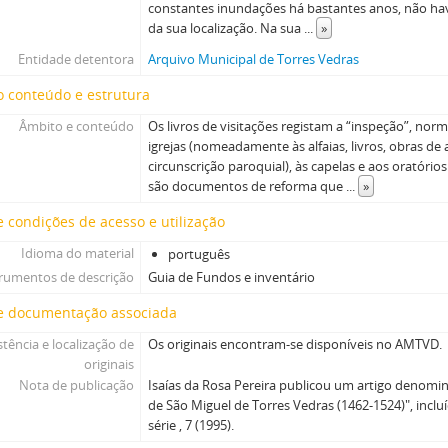
constantes inundações há bastantes anos, não ha
da sua localização. Na sua
...
»
Entidade detentora
Arquivo Municipal de Torres Vedras
 conteúdo e estrutura
Âmbito e conteúdo
Os livros de visitações registam a “inspeção”, norm
igrejas (nomeadamente às alfaias, livros, obras de a
circunscrição paroquial), às capelas e aos oratórios.
são documentos de reforma que
...
»
 condições de acesso e utilização
Idioma do material
português
trumentos de descrição
Guia de Fundos e inventário
e documentação associada
stência e localização de
Os originais encontram-se disponíveis no AMTVD.
originais
Nota de publicação
Isaías da Rosa Pereira publicou um artigo denomin
de São Miguel de Torres Vedras (1462-1524)", incluí
série , 7 (1995).