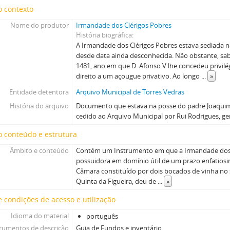
o contexto
Nome do produtor
Irmandade dos Clérigos Pobres
História biográfica
A Irmandade dos Clérigos Pobres estava sediada na
desde data ainda desconhecida. Não obstante, sab
1481, ano em que D. Afonso V lhe concedeu privi
direito a um açougue privativo. Ao longo
...
»
Entidade detentora
Arquivo Municipal de Torres Vedras
História do arquivo
Documento que estava na posse do padre Joaquim 
cedido ao Arquivo Municipal por Rui Rodrigues, ge
 conteúdo e estrutura
Âmbito e conteúdo
Contém um Instrumento em que a Irmandade dos C
possuidora em domínio útil de um prazo enfatiosi
Câmara constituído por dois bocados de vinha no s
Quinta da Figueira, deu de
...
»
 condições de acesso e utilização
Idioma do material
português
trumentos de descrição
Guia de Fundos e inventário