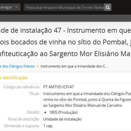
avegar
de de instalação 47 - Instrumento em que
ois bocados de vinha no sítio do Pombal, 
fiteuticação ao Sargento Mor Elisiário M
 dos Clérigos Pobres
Instrumento em que a Irmandade dos Clérigos Pobres deu dois bocados de vinha no sítio do Pombal, junto à Quinta da Figueira, de subenfiteuticação ao Sargento Mor Elisiário Manuel de Carvalho
 identificação
Código de referência
PT AMTVD ICP/47
Título
Instrumento em que a Irmandade dos Clérigos Po
vinha no sítio do Pombal, junto à Quinta da Figuei
ao Sargento Mor Elisiário Manuel de Carvalho
Data(s)
1805 (Produção)
Nível de descrição
Unidade de instalação
Dimensão e suporte
1 cap.