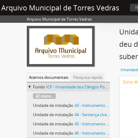
Arquivo Municipal de Torres Vedras
N
Arquivo Municipal de Torres Vedras
Unida
deu d
suben
Irmandade
Acervos documentais
Pesquisa rápida
Zona de
Fundo
ICP - Irmandade dos Clérigos Pobres
42 more...
Unidade de instalação
43 - Instrumento de novo emprazamento e aforamento
Unidade de instalação
44 - Sentença cível da adjudicação passada a favor do provedor e mais padres da Irmandade dos Clérigos Pobres
Unidade de instalação
45 - Instrumento de venda
Unidade de instalação
46 - Instrumento de venda