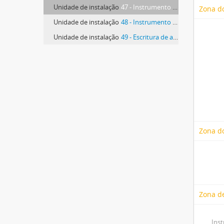
Unidade de instalação
47 - Instrumento em que a Irmandade dos Clérigos Pobres deu dois bocados de vinha no sítio do Pombal, junto à Quinta da Figueira, de subenfiteuticação ao Sargento Mor Elisiário Manuel de Carvalho
Zona d
Unidade de instalação
48 - Instrumento de aforamento da Casa do Açougue privativo dos Clérigos
Unidade de instalação
49 - Escritura de aforamento de uma terra no limite da Aldeia Grande
Zona do
Zona de
Ins