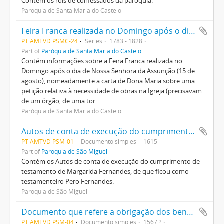
Contém os róis de confessados da paróquia.
Paróquia de Santa Maria do Castelo
Feira Franca realizada no Domingo após o dia de Nossa Senhora da Assunção (15 de agosto)
PT AMTVD PSMC-24
Series
1783 - 1828
Part of
Paróquia de Santa Maria do Castelo
Contém informações sobre a Feira Franca realizada no
Domingo após o dia de Nossa Senhora da Assunção (15 de
agosto), nomeadamente a carta de Dona Maria sobre uma
petição relativa à necessidade de obras na Igreja (precisavam
de um órgão, de uma tor...
Paróquia de Santa Maria do Castelo
Autos de conta de execução do cumprimento de testamento de Margarida Fernandes, de que ficou como testamenteiro Pero Fernandes
PT AMTVD PSM-01
Documento simples
1615
Part of
Paróquia de São Miguel
Contém os Autos de conta de execução do cumprimento de
testamento de Margarida Fernandes, de que ficou como
testamenteiro Pero Fernandes.
Paróquia de São Miguel
Documento que refere a obrigação dos beneficiados de pagarem ao Cura da Matriz
PT AMTVD PSM-04
Documento simples
1567 ?