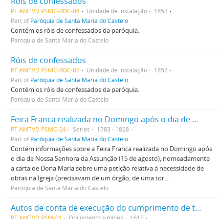
Róis de confessados
PT AMTVD PSMC-ROC-04
Unidade de instalação
1853
Part of
Paróquia de Santa Maria do Castelo
Contém os róis de confessados da paróquia.
Paróquia de Santa Maria do Castelo
Róis de confessados
PT AMTVD PSMC-ROC-07
Unidade de instalação
1857
Part of
Paróquia de Santa Maria do Castelo
Contém os róis de confessados da paróquia.
Paróquia de Santa Maria do Castelo
Feira Franca realizada no Domingo após o dia de Nossa Senhora da Assunção (15 de agosto)
PT AMTVD PSMC-24
Series
1783 - 1828
Part of
Paróquia de Santa Maria do Castelo
Contém informações sobre a Feira Franca realizada no Domingo após
o dia de Nossa Senhora da Assunção (15 de agosto), nomeadamente
a carta de Dona Maria sobre uma petição relativa à necessidade de
obras na Igreja (precisavam de um órgão, de uma tor...
Paróquia de Santa Maria do Castelo
Autos de conta de execução do cumprimento de testamento de Margarida Fernandes, de que ficou como testamenteiro Pero Fernandes
PT AMTVD PSM-01
Documento simples
1615