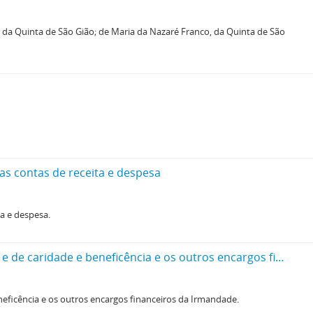
, da Quinta de São Gião; de Maria da Nazaré Franco, da Quinta de São
s contas de receita e despesa
a e despesa.
Carta em que a Ordem diz não ter compromisso particular, mas estatutos gerais. Aborda também os encargos pios e de caridade e beneficência e os outros encargos financeiros da Irmandade.
eficência e os outros encargos financeiros da Irmandade.