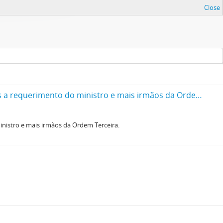
Close
Traslado dos autos cíveis da carta precatória citatória geral que vem do juízo da provedoria da vila de Torres Vedras a requerimento do ministro e mais irmãos da Ordem Terceira
ministro e mais irmãos da Ordem Terceira.