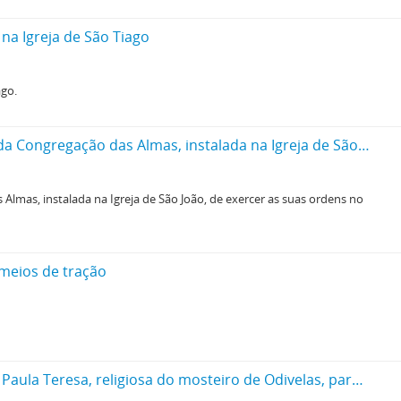
na Igreja de São Tiago
ago.
Carta em que se informa que o Patriarca de Lisboa proibiu o reverendo Francisco de Sá Marinha, capelão da missa da Congregação das Almas, instalada na Igreja de São João, de exercer as suas ordens no concelho
lmas, instalada na Igreja de São João, de exercer as suas ordens no
meios de tração
Certidão do secretário da Ordem Terceira sobre uma doação, por parte de Dona Paula Teresa, religiosa do mosteiro de Odivelas, para a fundação de um Recolhimento, que não se efetuou