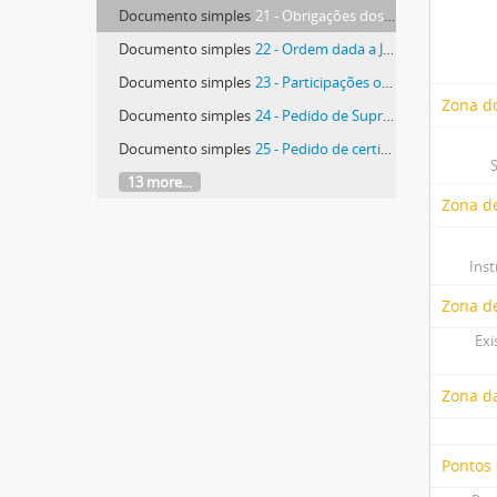
Documento simples
21 - Obrigações dos priores da Igreja
Documento simples
22 - Ordem dada a Januário José de Carvalho Raposo, prior da Colegiada de São Pedro de Torres Vedras, para que benzesse um serrado junto à ermida de São João anexa à Igreja a fim de nele se sepultarem os soldados do exército francês que faleceram na vila
Documento simples
23 - Participações oficiais de casamento
Zona do
Documento simples
24 - Pedido de Supressão de Desobriga
Documento simples
25 - Pedido de certidão onde conste do teor do acórdão sobre o requerimento que os beneficiados Nicolau Cabral de Resende e seu irmão Francisco Cabral de Resende fizeram contra João Baptista Bertrand, Prioste da Colegiada
13 more...
Zona de
Ins
Zona d
Exi
Zona d
Pontos