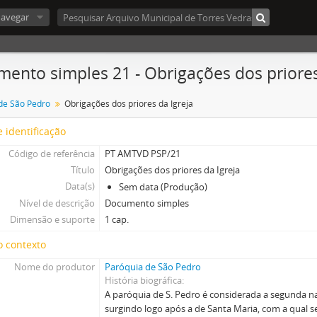
avegar
ento simples 21 - Obrigações dos priores
de São Pedro
Obrigações dos priores da Igreja
 identificação
Código de referência
PT AMTVD PSP/21
Título
Obrigações dos priores da Igreja
Data(s)
Sem data (Produção)
Nível de descrição
Documento simples
Dimensão e suporte
1 cap.
o contexto
Nome do produtor
Paróquia de São Pedro
História biográfica
A paróquia de S. Pedro é considerada a segunda n
surgindo logo após a de Santa Maria, com a qual se