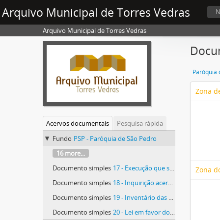
Arquivo Municipal de Torres Vedras
N
Arquivo Municipal de Torres Vedras
Docum
Paróquia 
Zona de
Acervos documentais
Pesquisa rápida
Fundo
PSP - Paróquia de São Pedro
16 more...
Documento simples
17 - Execução que se fez nos bens de raiz de Luís Fernandes mercador, morador nesta vila, a requerimento de Guilherme de Abreu
Zona d
Documento simples
18 - Inquirição acerca dos caseiros desta Igreja haverem de pagar oitavo ao Marquês de Alegrete
Documento simples
19 - Inventário das alfaias da Igreja
Documento simples
20 - Lei em favor dos clérigos sobre os bens eclesiásticos