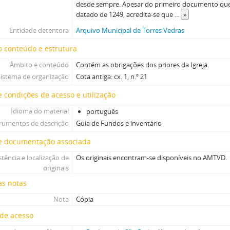
desde sempre. Apesar do primeiro documento que r
datado de 1249, acredita-se que
...
»
Entidade detentora
Arquivo Municipal de Torres Vedras
 conteúdo e estrutura
Âmbito e conteúdo
Contém as obrigações dos priores da Igreja.
Sistema de organização
Cota antiga: cx. 1, n.º 21
 condições de acesso e utilização
Idioma do material
português
trumentos de descrição
Guia de Fundos e inventário
e documentação associada
stência e localização de
Os originais encontram-se disponíveis no AMTVD.
originais
as notas
Nota
Cópia
 de acesso