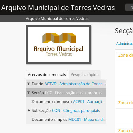
Arquivo Municipal de Torres Vedras
N
Arquivo Municipal de Torres Vedras
Secçã
Zona de
Acervos documentais
Pesquisa rápida
Fundo
ACTVD - Administração do Concelho de Torres Vedras
Secção
FCC - Fiscalização das cobranças
Documento composto
ACP01 - Autuação de uma carta precatória proveniente do pagamento da contribuição municipal directa
Zona d
SubSecção
CON - Côngruas paroquiais
Documento simples
MDC01 - Mapa da distribuição do contingente da contribuição predial
Zona do