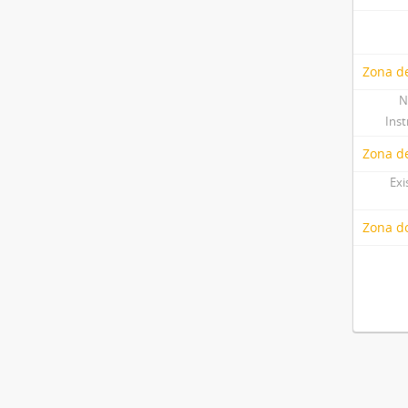
Zona de
N
Ins
Zona d
Exi
Zona do