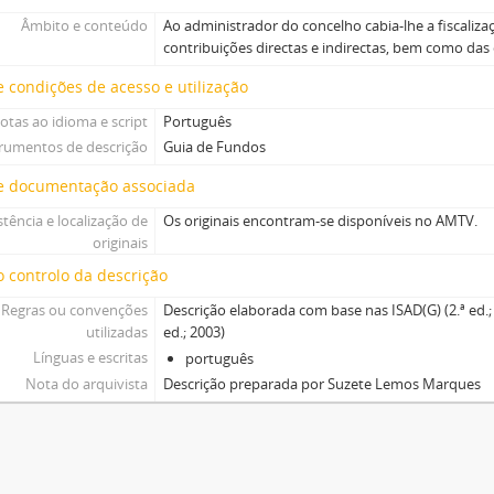
Âmbito e conteúdo
Ao administrador do concelho cabia-lhe a fiscaliz
contribuições directas e indirectas, bem como das
 condições de acesso e utilização
otas ao idioma e script
Português
trumentos de descrição
Guia de Fundos
e documentação associada
stência e localização de
Os originais encontram-se disponíveis no AMTV.
originais
 controlo da descrição
Regras ou convenções
Descrição elaborada com base nas ISAD(G) (2.ª ed.; 
utilizadas
ed.; 2003)
Línguas e escritas
português
Nota do arquivista
Descrição preparada por Suzete Lemos Marques