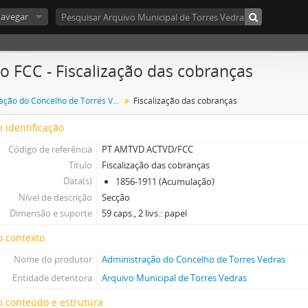
avegar
o FCC - Fiscalização das cobranças
Administração do Concelho de Torres Vedras
Fiscalização das cobranças
 identificação
Código de referência
PT AMTVD ACTVD/FCC
Título
Fiscalização das cobranças
Data(s)
1856-1911 (Acumulação)
Nível de descrição
Secção
Dimensão e suporte
59 caps., 2 livs.: papel
o contexto
Nome do produtor
Administração do Concelho de Torres Vedras
Entidade detentora
Arquivo Municipal de Torres Vedras
 conteúdo e estrutura