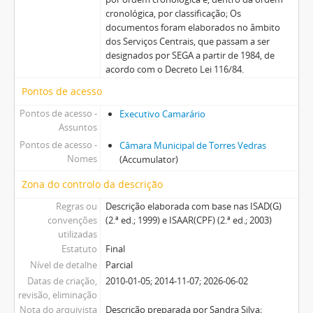
cronológica, por classificação; Os
documentos foram elaborados no âmbito
dos Serviços Centrais, que passam a ser
designados por SEGA a partir de 1984, de
acordo com o Decreto Lei 116/84.
Pontos de acesso
Pontos de acesso -
Executivo Camarário
Assuntos
Pontos de acesso -
Câmara Municipal de Torres Vedras
Nomes
(Accumulator)
Zona do controlo da descrição
Regras ou
Descrição elaborada com base nas ISAD(G)
convenções
(2.ª ed.; 1999) e ISAAR(CPF) (2.ª ed.; 2003)
utilizadas
Estatuto
Final
Nível de detalhe
Parcial
Datas de criação,
2010-01-05; 2014-11-07; 2026-06-02
revisão, eliminação
Nota do arquivista
Descrição preparada por Sandra Silva;