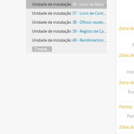
Unidade de instalação
36 - Livro de Música Manuscrito
Unidade de instalação
37 - Livro de Contas das Paróquias de Torres Vedras
Unidade de instalação
38 - Ofícios recebidos da Câmara Patriarcal
Zona do
Unidade de instalação
39 - Registo de Cartas dos Párocos da Vigararia. Correspondência e Assentos
Unidade de instalação
40 - Rendimentos Beneficiais e Eclesiásticos do Pároco de São Pedro
7 more...
Zona de
Ins
Zona d
Exi
Pontos
Pon
Zona do