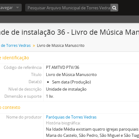
avegar
de de instalação 36 - Livro de Música Man
 de Torres Vedras
Livro de Música Manuscrito
 identificação
Código de referência
PT AMTVD PTV/36
Título
Livro de Música Manuscrito
Data(s)
Sem data (Produção)
Nível de descrição
Unidade de instalação
Dimensão e suporte
1 liv.
o contexto
Nome do produtor
Paróquias de Torres Vedras
História biográfica
Na Idade Média existiam quatro igrejas paroquiais
Maria do Castelo, São Pedro, São Miguel e São Tia