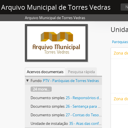
Arquivo Municipal de Torres Vedras
N
Arquivo Municipal de Torres Vedras
Unida
Paróquias
Zona de
Acervos documentais
Pesquisa rápida
Fundo
PTV - Paróquias de Torres Vedras
24 more...
Documento simples
25 - Responsórios da Sexta Feira Santa e Sábado Santo
Zona d
Documento simples
26 - Sentença para o título e posse passada a requerimento de Manuel Pereira da Nazaré, morador no lugar da Cadriceira, de uma vinha no limite da Mouxa, próximo da Cadriceira
Documento simples
27 - Contas do Tesoureiro
Unidade de instalação
35 - Atas das conferências eclesiásticas da Vigararia de Torres Vedras