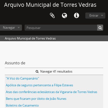
Arquivo Municipal de Torres Vedras
Entrar
Navegar
Arquivo Municipal de Torres Vedras
Assunto de
Navegar 41 resultados
"A Voz do Campanário"
Apólice de seguros pertencente a Filipe Esteves
Atas das conferências eclesiásticas da Vigararia de Torres Vedras
Bens que ficaram por óbito de João Nunes
Boletins de Casamento