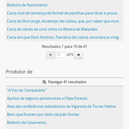
Boletins de Nascimento
Carta cível de sentença de formal de partilhas para título e posse passada pelo juízo de direito da comarca de Torres Vedras, a requerimento da herdeira Maria Augusta da Loubagueira, dos bens que lhe pertencem em sua legítima, por óbito de sua tia Maria da Piedade, da Loubagueira, em que foi inventariante seu pai, Joaquim Luís
Carta de Dom Jorge, Arcebispo de Lisboa, que, por saber que muitos clérigos confessores erram muitas vezes nas absolvições, os obriga a sabê-las de cor, tal e qual como ele as apresenta na carta
Carta de venda de uma vinha na Ribeira de Matacães
Carta em que Dom António, Patriarca de Lisboa, enumera as irregularidades que se têm verificado no Patriarcado e as medidas que se terão de tomar para que tal não volte a acontecer
Resultados
1
para
10
de 41
of 5
Produtor de
Navegar 41 resultados
"A Voz do Campanário"
Apólice de seguros pertencente a Filipe Esteves
Atas das conferências eclesiásticas da Vigararia de Torres Vedras
Bens que ficaram por óbito de João Nunes
Boletins de Casamento