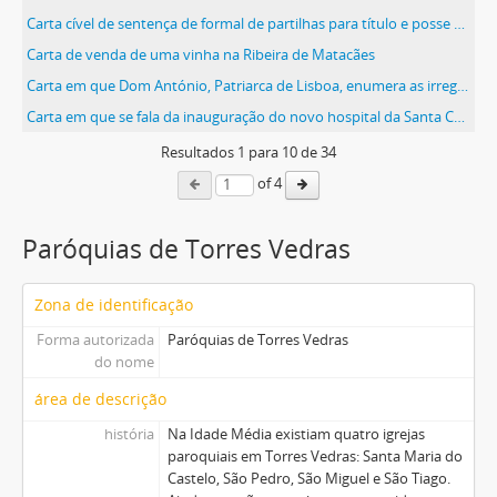
Carta cível de sentença de formal de partilhas para título e posse passada pelo juízo de direito da comarca de Torres Vedras, a requerimento da herdeira Maria Augusta da Loubagueira, dos bens que lhe pertencem em sua legítima, por óbito de sua tia Maria da Piedade, da Loubagueira, em que foi inventariante seu pai, Joaquim Luís
Carta de venda de uma vinha na Ribeira de Matacães
Carta em que Dom António, Patriarca de Lisboa, enumera as irregularidades que se têm verificado no Patriarcado e as medidas que se terão de tomar para que tal não volte a acontecer
Carta em que se fala da inauguração do novo hospital da Santa Casa da Misericórdia e se pede ajuda para dotar a capela do mesmo com alfaias e mobiliário
Resultados
1
para
10
de 34
of 4
Paróquias de Torres Vedras
Zona de identificação
Forma autorizada
Paróquias de Torres Vedras
do nome
área de descrição
história
Na Idade Média existiam quatro igrejas
paroquiais em Torres Vedras: Santa Maria do
Castelo, São Pedro, São Miguel e São Tiago.