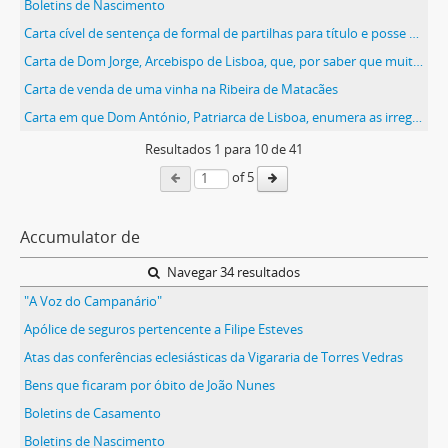
Boletins de Nascimento
Carta cível de sentença de formal de partilhas para título e posse passada pelo juízo de direito da comarca de Torres Vedras, a requerimento da herdeira Maria Augusta da Loubagueira, dos bens que lhe pertencem em sua legítima, por óbito de sua tia Maria da Piedade, da Loubagueira, em que foi inventariante seu pai, Joaquim Luís
Carta de Dom Jorge, Arcebispo de Lisboa, que, por saber que muitos clérigos confessores erram muitas vezes nas absolvições, os obriga a sabê-las de cor, tal e qual como ele as apresenta na carta
Carta de venda de uma vinha na Ribeira de Matacães
Carta em que Dom António, Patriarca de Lisboa, enumera as irregularidades que se têm verificado no Patriarcado e as medidas que se terão de tomar para que tal não volte a acontecer
Resultados
1
para
10
de 41
of 5
Accumulator de
Navegar 34 resultados
"A Voz do Campanário"
Apólice de seguros pertencente a Filipe Esteves
Atas das conferências eclesiásticas da Vigararia de Torres Vedras
Bens que ficaram por óbito de João Nunes
Boletins de Casamento
Boletins de Nascimento