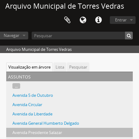
Arquivo Municipal de Torres Vedras
Entrar
Navegar
Arquivo Municipal de Torres Vedras
Visualização em árvore
Lista
Pesquisar
assuntos
...
Avenida 5 de Outubro
Avenida Circular
Avenida da Liberdade
Avenida General Humberto Delgado
Avenida Presidente Salazar