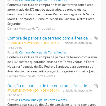
Parte de
Câmara Municipal de Torres Vedras
Contém a escritura de compra de faixa de terreno com a área
aproximada de 870 metros quadrados, de prédio rústico
denominado Cabrito, em Torres Vedras, na freguesia de Santa
Maria.Outorgantes - Primeiro: Albertina Caldeira Fivelim Costa;
Segundo: ...
Câmara Municipal de Torres Vedras
Compra de parcela de terreno com a área de 4162 metros quadrados, situada em Torres Vedras, à Fonte Nova, na freguesia de São Pedro e Santiago, para abertura da Avenida Circular e respetiva praça
PT AMTVD CMTVD-ADM-NOT-NOT-201
Unidade de instalação
1962-01-09
Parte de
Câmara Municipal de Torres Vedras
Contém a escritura de compra de parcela de terreno com a área
de 4162 metros quadrados, situada em Torres Vedras, à Fonte
Nova, na freguesia de São Pedro e Santiago, para abertura da
Avenida Circular e respetiva praça.Outorgantes - Primeiro: João ...
Câmara Municipal de Torres Vedras
Doação de parcela de terreno com a área de 604 metros quadrados para ser englobada no arruamento circundante da nova Escola Técnica [Escola Industrial e Comercial ou Escola Henriques Nogueira] e na Avenida Circular
PT AMTVD CMTVD-ADM-NOT-NOT-311
Unidade de instalação
1967-12-16
Parte de
Câmara Municipal de Torres Vedras
Contém a escritura de doação de parcela de terreno com a área