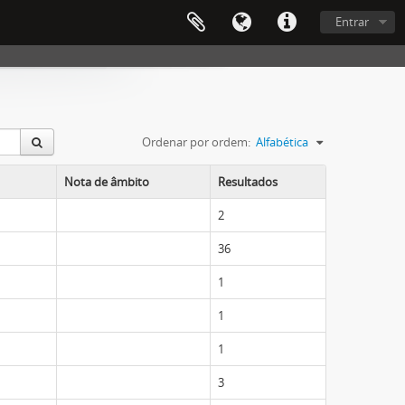
Entrar
Ordenar por ordem:
Alfabética
Nota de âmbito
Resultados
2
36
1
1
1
3