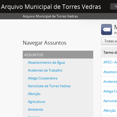
Arquivo Municipal de Torres Vedras
N
Arquivo Municipal de Torres Vedras
A
Todas a
Navegar Assuntos
Termo d
assuntos
APECI -A
Abastecimento de Água
Acidentes de Trabalho
Abastec
Adega Cooperativa
Acidente
Aeroclube de Torres Vedras
Adega C
Aferição
Aeroclub
Agricultura
Ambiente
Aferição