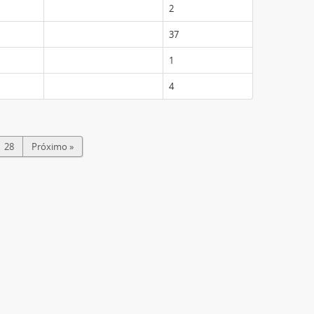
2
37
1
4
28
Próximo »