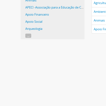
Animais
Agricult
APECI -Associação para a Educação de Crianças Inadaptadas
Ambient
Apoio Financeiro
Animais
Apoio Social
Arqueologia
Apoio Fi
...