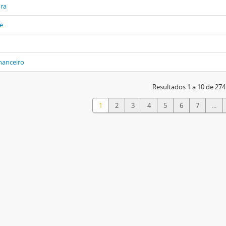
ura
e
nanceiro
Resultados 1 a 10 de 274
1
2
3
4
5
6
7
...