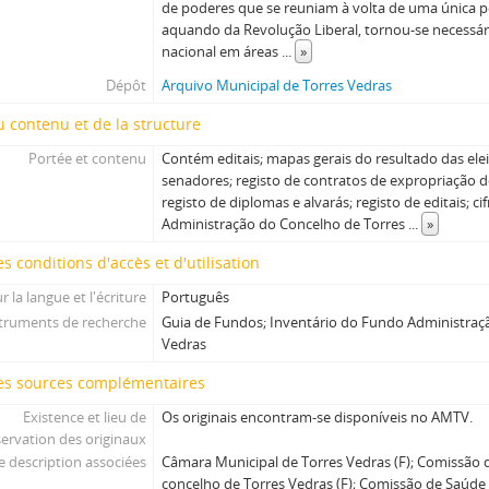
de poderes que se reuniam à volta de uma única pe
aquando da Revolução Liberal, tornou-se necessári
nacional em áreas
...
»
Dépôt
Arquivo Municipal de Torres Vedras
 contenu et de la structure
Portée et contenu
Contém editais; mapas gerais do resultado das el
senadores; registo de contratos de expropriação d
registo de diplomas e alvarás; registo de editais; cif
Administração do Concelho de Torres
...
»
s conditions d'accès et d'utilisation
 la langue et l'écriture
Português
truments de recherche
Guia de Fundos; Inventário do Fundo Administraç
Vedras
es sources complémentaires
Existence et lieu de
Os originais encontram-se disponíveis no AMTV.
ervation des originaux
e description associées
Câmara Municipal de Torres Vedras (F); Comissão da
concelho de Torres Vedras (F); Comissão de Saúde 