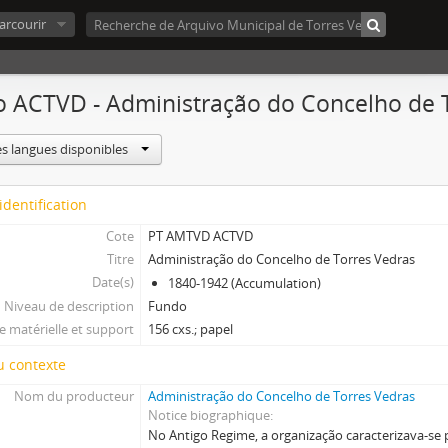
arcourir
 ACTVD - Administração do Concelho de 
es langues disponibles
identification
Cote
PT AMTVD ACTVD
Titre
Administração do Concelho de Torres Vedras
Date(s)
1840-1942 (Accumulation)
Niveau de description
Fundo
 matérielle et support
156 cxs.; papel
u contexte
Nom du producteur
Administração do Concelho de Torres Vedras
Notice biographique
No Antigo Regime, a organização caracterizava-se 