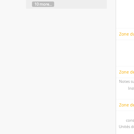
10 more...
Zone du
Zone de
Notes sur
Ins
Zone d
cons
Unités d