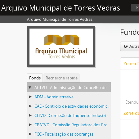
Arquivo Municipal de Torres Vedras
P
Arquivo Municipal de Torres Vedras
Fundo
Autr
Zone d'
Fonds
Recherche rapide
ACTVD - Administração do Concelho de Torres Vedras
ADM - Administrativa
Étendue
CAE - Controlo de actividades económicas
Zone d
CITVD - Comissão de Inquérito Industrial de Torres Vedras
CPATVD - Comissão Reguladora dos Preços dos Géneros Alimentícios
FCC - Fiscalização das cobranças