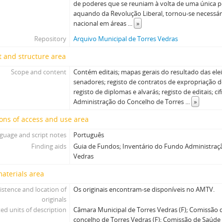
de poderes que se reuniam à volta de uma única pe
aquando da Revolução Liberal, tornou-se necessári
nacional em áreas
...
»
Repository
Arquivo Municipal de Torres Vedras
 and structure area
Scope and content
Contém editais; mapas gerais do resultado das el
senadores; registo de contratos de expropriação d
registo de diplomas e alvarás; registo de editais; cif
Administração do Concelho de Torres
...
»
ons of access and use area
guage and script notes
Português
Finding aids
Guia de Fundos; Inventário do Fundo Administraç
Vedras
materials area
istence and location of
Os originais encontram-se disponíveis no AMTV.
originals
ed units of description
Câmara Municipal de Torres Vedras (F); Comissão da
concelho de Torres Vedras (F); Comissão de Saúde 