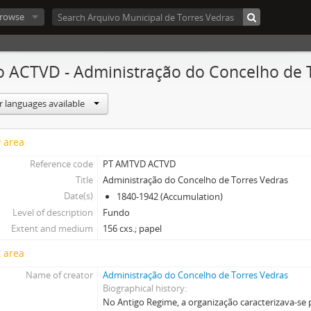
rowse
 ACTVD - Administração do Concelho de 
r languages available
y area
Reference code
PT AMTVD ACTVD
Title
Administração do Concelho de Torres Vedras
Date(s)
1840-1942 (Accumulation)
Level of description
Fundo
Extent and medium
156 cxs.; papel
 area
Name of creator
Administração do Concelho de Torres Vedras
Biographical history
No Antigo Regime, a organização caracterizava-se 