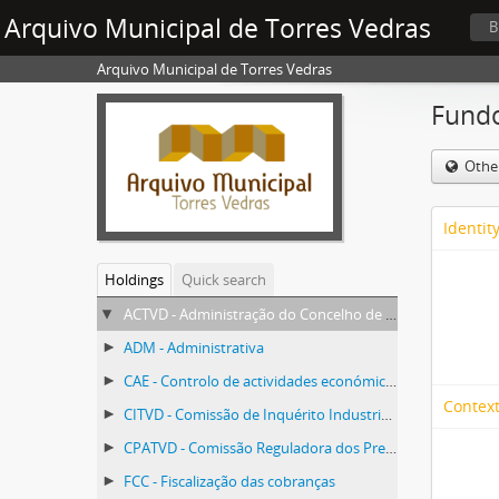
Arquivo Municipal de Torres Vedras
B
Arquivo Municipal de Torres Vedras
Fundo
Othe
Identit
Holdings
Quick search
ACTVD - Administração do Concelho de Torres Vedras
ADM - Administrativa
CAE - Controlo de actividades económicas
Context
CITVD - Comissão de Inquérito Industrial de Torres Vedras
CPATVD - Comissão Reguladora dos Preços dos Géneros Alimentícios
FCC - Fiscalização das cobranças