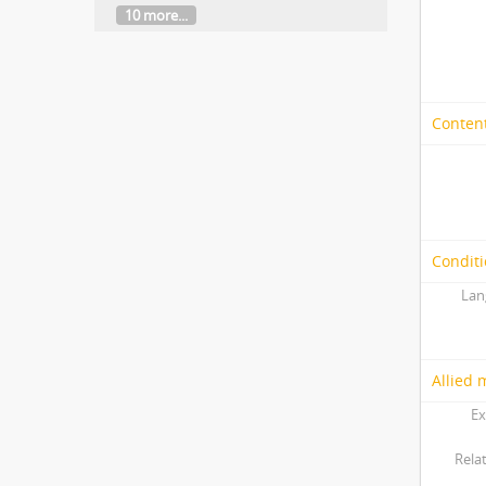
10 more...
Content
Conditi
Lan
Allied 
Ex
Relat