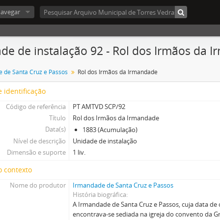
avegar
de de instalação 92 - Rol dos Irmãos da 
 de Santa Cruz e Passos
Rol dos Irmãos da Irmandade
 identificação
Código de referência
PT AMTVD SCP/92
Título
Rol dos Irmãos da Irmandade
Data(s)
1883 (Acumulação)
Nível de descrição
Unidade de instalação
Dimensão e suporte
1 liv.
o contexto
Nome do produtor
Irmandade de Santa Cruz e Passos
História biográfica
A Irmandade de Santa Cruz e Passos, cuja data de
encontrava-se sediada na igreja do convento da G