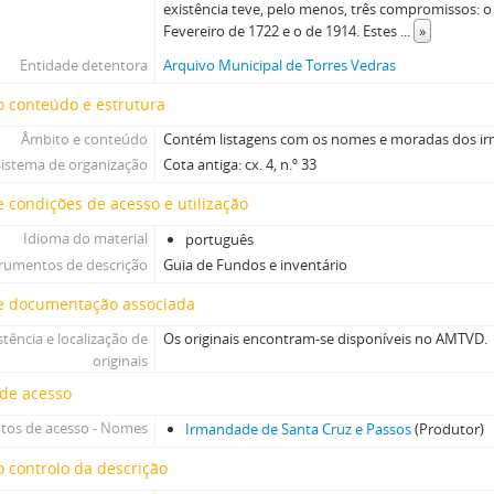
existência teve, pelo menos, três compromissos: o
Fevereiro de 1722 e o de 1914. Estes
...
»
Entidade detentora
Arquivo Municipal de Torres Vedras
 conteúdo e estrutura
Âmbito e conteúdo
Contém listagens com os nomes e moradas dos i
Sistema de organização
Cota antiga: cx. 4, n.º 33
 condições de acesso e utilização
Idioma do material
português
trumentos de descrição
Guia de Fundos e inventário
e documentação associada
stência e localização de
Os originais encontram-se disponíveis no AMTVD.
originais
 de acesso
tos de acesso - Nomes
Irmandade de Santa Cruz e Passos
(Produtor)
 controlo da descrição