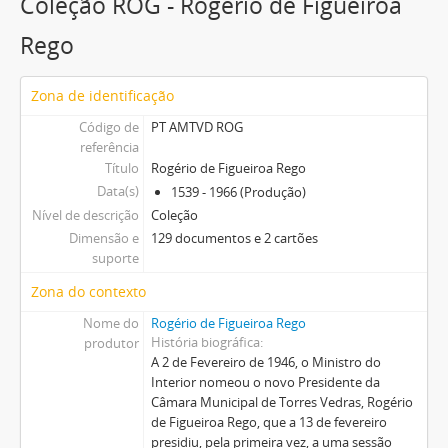
Coleção ROG - Rogério de Figueiroa
Rego
Zona de identificação
Código de
PT AMTVD ROG
referência
Título
Rogério de Figueiroa Rego
Data(s)
1539 - 1966 (Produção)
Nível de descrição
Coleção
Dimensão e
129 documentos e 2 cartões
suporte
Zona do contexto
Nome do
Rogério de Figueiroa Rego
História biográfica
produtor
A 2 de Fevereiro de 1946, o Ministro do
Interior nomeou o novo Presidente da
Câmara Municipal de Torres Vedras, Rogério
de Figueiroa Rego, que a 13 de fevereiro
presidiu, pela primeira vez, a uma sessão