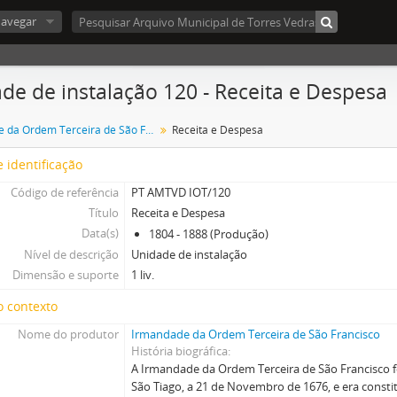
avegar
de de instalação 120 - Receita e Despesa
Irmandade da Ordem Terceira de São Francisco
Receita e Despesa
 identificação
Código de referência
PT AMTVD IOT/120
Título
Receita e Despesa
Data(s)
1804 - 1888 (Produção)
Nível de descrição
Unidade de instalação
Dimensão e suporte
1 liv.
o contexto
Nome do produtor
Irmandade da Ordem Terceira de São Francisco
História biográfica
A Irmandade da Ordem Terceira de São Francisco fo
São Tiago, a 21 de Novembro de 1676, e era consti