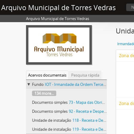
Arquivo Municipal de Torres Vedras
N
Arquivo Municipal de Torres Vedras
Unida
Zona de
Acervos documentais
Pesquisa rápida
Fundo
IOT - Irmandade da Ordem Terceira de São Francisco
134 more...
Documento simples
73 - Mapa das Obrigações de Beneficência e Caridade que devem ser prestadas pela Irmandade e dos Rendimentos para isso Aplicados
Zona d
Documento simples
92 - Receita e Despesa
Unidade de instalação
118 - Receita e Despesa
Unidade de instalação
119 - Receita e Despesa