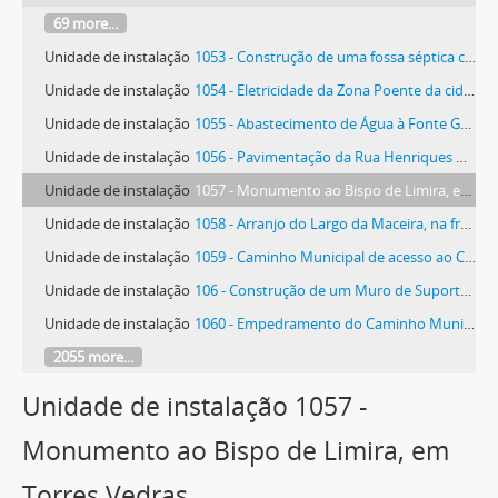
69 more...
Unidade de instalação
1053 - Construção de uma fossa séptica coletiva no Maxial
Unidade de instalação
1054 - Eletricidade da Zona Poente da cidade de Torres Vedras
Unidade de instalação
1055 - Abastecimento de Água à Fonte Grada
Unidade de instalação
1056 - Pavimentação da Rua Henriques Nogueira
Unidade de instalação
1057 - Monumento ao Bispo de Limira, em Torres Vedras
Unidade de instalação
1058 - Arranjo do Largo da Maceira, na freguesia de A dos Cunhados
Unidade de instalação
1059 - Caminho Municipal de acesso ao Cemitério de São Pedro da Cadeira
Unidade de instalação
106 - Construção de um Muro de Suporte de terras na Rua de Pilatos, em Torres Vedras
Unidade de instalação
1060 - Empedramento do Caminho Municipal 1063, de São Pedro da Cadeira a Soltaria - troço entre o salão paroquial e o cruzamento para o cemitério
2055 more...
Unidade de instalação 1057 -
Monumento ao Bispo de Limira, em
Torres Vedras