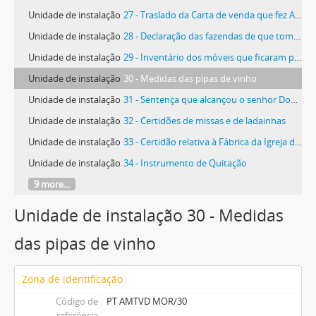
Unidade de instalação
27 - Traslado da Carta de venda que fez António Álvares, escudeiro do Dr. Rui Gomes Alvarenga, de um lagar e casas no lugar do Turcifal
Unidade de instalação
28 - Declaração das fazendas de que tomou posse o Conde de Avintes D. António de Almeida
Unidade de instalação
29 - Inventário dos móveis que ficaram por morte de Maria Álvares
Unidade de instalação
30 - Medidas das pipas de vinho
Unidade de instalação
31 - Sentença que alcançou o senhor Dom João Soares a respeito da Comenda de São Pedro de Torres Vedras
Unidade de instalação
32 - Certidões de missas e de ladainhas
Unidade de instalação
33 - Certidão relativa à Fábrica da Igreja de São Pedro
Unidade de instalação
34 - Instrumento de Quitação
9 more...
Unidade de instalação 30 - Medidas
das pipas de vinho
Zona de identificação
Código de
PT AMTVD MOR/30
referência