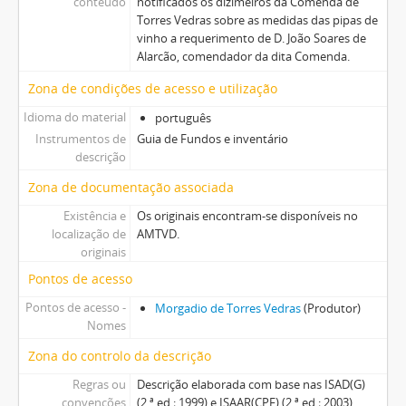
conteúdo
notificados os dizimeiros da Comenda de
Torres Vedras sobre as medidas das pipas de
vinho a requerimento de D. João Soares de
Alarcão, comendador da dita Comenda.
Zona de condições de acesso e utilização
Idioma do material
português
Instrumentos de
Guia de Fundos e inventário
descrição
Zona de documentação associada
Existência e
Os originais encontram-se disponíveis no
localização de
AMTVD.
originais
Pontos de acesso
Pontos de acesso -
Morgadio de Torres Vedras
(Produtor)
Nomes
Zona do controlo da descrição
Regras ou
Descrição elaborada com base nas ISAD(G)
convenções
(2.ª ed.; 1999) e ISAAR(CPF) (2.ª ed.; 2003)