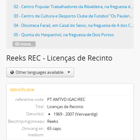
02 - Centro Popular Trabalhadores da Ribaldeira, na freguesia de Dois Portos
03 - Centro de Cultura e Desporto Clube de Futebol "Os Paulenses", em Paul
04 - Discoteca Faraó, em Casal do Seixo, na freguesia de A dos Cunhados
05 - Quinta do Hespanhol, na freguesia de Dois Portos
60 more...
Reeks REC - Licenças de Recinto
Other languages available
Identificatie
referentie code
PT AMTVD IGAC/REC
Titel
Licenças de Recinto
Datum(s)
1969 - 2007 (Vervaardig)
Beschrijvingsniveau
Reeks
Omvang en
65 caps.
medium