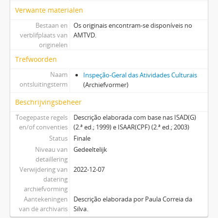
Verwante materialen
Bestaan en
Os originais encontram-se disponíveis no
verblifplaats van
AMTVD.
originelen
Trefwoorden
Naam
Inspeção-Geral das Atividades Culturais
ontsluitingsterm
(Archiefvormer)
Beschrijvingsbeheer
Toegepaste regels
Descrição elaborada com base nas ISAD(G)
en/of conventies
(2.ª ed.; 1999) e ISAAR(CPF) (2.ª ed.; 2003)
Status
Finale
Niveau van
Gedeeltelijk
detaillering
Verwijdering van
2022-12-07
datering
archiefvorming
Aantekeningen
Descrição elaborada por Paula Correia da
van de archivaris
Silva.