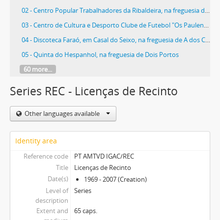
02 - Centro Popular Trabalhadores da Ribaldeira, na freguesia de Dois Portos
03 - Centro de Cultura e Desporto Clube de Futebol "Os Paulenses", em Paul
04 - Discoteca Faraó, em Casal do Seixo, na freguesia de A dos Cunhados
05 - Quinta do Hespanhol, na freguesia de Dois Portos
60 more...
Series REC - Licenças de Recinto
Other languages available
Identity area
Reference code
PT AMTVD IGAC/REC
Title
Licenças de Recinto
Date(s)
1969 - 2007 (Creation)
Level of
Series
description
Extent and
65 caps.