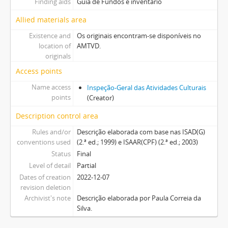
Finding aids
Guia de Fundos e inventário
Allied materials area
Existence and
Os originais encontram-se disponíveis no
location of
AMTVD.
originals
Access points
Name access
Inspeção-Geral das Atividades Culturais
points
(Creator)
Description control area
Rules and/or
Descrição elaborada com base nas ISAD(G)
conventions used
(2.ª ed.; 1999) e ISAAR(CPF) (2.ª ed.; 2003)
Status
Final
Level of detail
Partial
Dates of creation
2022-12-07
revision deletion
Archivist's note
Descrição elaborada por Paula Correia da
Silva.