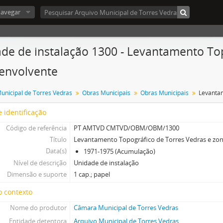
avegar
de de instalação 1300 - Levantamento Top
envolvente
nicipal de Torres Vedras
Obras Municipais
Obras Municipais
 identificação
Código de referência
PT AMTVD CMTVD/OBM/OBM/1300
Título
Levantamento Topográfico de Torres Vedras e zo
Data(s)
1971-1975 (Acumulação)
Nível de descrição
Unidade de instalação
Dimensão e suporte
1 cap.; papel
o contexto
Nome do produtor
Câmara Municipal de Torres Vedras
Entidade detentora
Arquivo Municipal de Torres Vedras