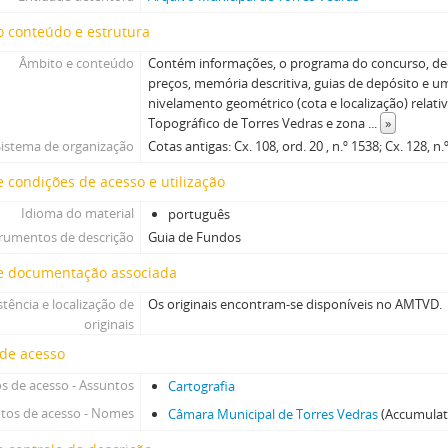
 conteúdo e estrutura
Âmbito e conteúdo
Contém informações, o programa do concurso, dec
preços, memória descritiva, guias de depósito e u
nivelamento geométrico (cota e localização) rela
Topográfico de Torres Vedras e zona
...
»
Sistema de organização
Cotas antigas: Cx. 108, ord. 20 , n.º 1538; Cx. 128, n.
 condições de acesso e utilização
Idioma do material
português
trumentos de descrição
Guia de Fundos
e documentação associada
stência e localização de
Os originais encontram-se disponíveis no AMTVD.
originais
 de acesso
s de acesso - Assuntos
Cartografia
tos de acesso - Nomes
Câmara Municipal de Torres Vedras
(Accumulat