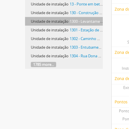
Unidade de instalação
13 - Ponte em betão armado a construir sobre o Rio Sizandro junto ao lugar de Feliteira, freguesia de Dois Portos
Zona do
Unidade de instalação
130 - Construção do Caminho Municipal de Almagra a Outeiro da Zibreira, na freguesia de Carvoeira
Unidade de instalação
1300 - Levantamento Topográfico de Torres Vedras e zona envolvente
Unidade de instalação
1301 - Estação de Tratamento de Lixo
Unidade de instalação
1302 - Caminho Municipal 1067 - Lanço da Estrada Municipal 555 a Charniche, na freguesia de Ventosa
Unidade de instalação
1303 - Entubamento da linha de água que atravessa o Bairro Salazar [Bairro Vila Morena]
Zona de
Unidade de instalação
1304 - Rua Dona Teresa de Jesus Pereira - 2.º Projeto
1785 more...
Ins
Zona d
Exi
Pontos
Ponto
Pon