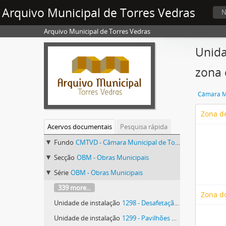
Arquivo Municipal de Torres Vedras
N
Arquivo Municipal de Torres Vedras
Unida
zona 
Câmara Mu
Zona de
Acervos documentais
Pesquisa rápida
Fundo
CMTVD - Câmara Municipal de Torres Vedras
Secção
OBM - Obras Municipais
Série
OBM - Obras Municipais
339 more...
Zona d
Unidade de instalação
1298 - Desafetação do antigo Edifício Escolar de Maceira, na freguesia de A dos Cunhados
Unidade de instalação
1299 - Pavilhões para ampliação das instalações da Escola Preparatória Padre Francisco Soares