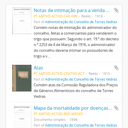
Notas de intimação para a venda de trigo
PT AMTVD ACTVD-CAE-NIN
Reeks
1916
Part of
Administração do Concelho de Torres Vedras
Contém notas de intimação do administrador do
concelho, feitas a comerciantes para venderem o
trigo que possuem. Segundo o art. 19.º do decreto
n.º 2253 de 4 de Março de 1916, o administrador
do concelho deveria intimar os possuidores de
trigo a v...
Atas
PT AMTVD ACTVD-CPATVD-ACT
Reeks
1915
Part of
Administração do Concelho de Torres Vedras
Contém atas da Comissão Reguladora dos Preços
de Géneros Alimentícios do concelho de Torres
Vedras.
Mapa da mortalidade por doenças e média de óbitos por 1000 habitantes
PT AMTVD ACTVD-RGP-MDO01
Documento simples
1898
Part of
Administração do Concelho de Torres Vedras