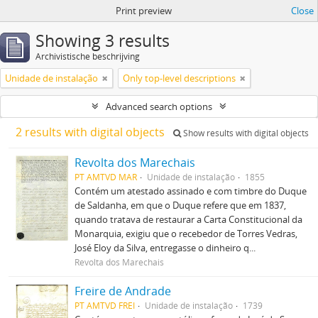
Print preview
Close
Showing 3 results
Archivistische beschrijving
Unidade de instalação
Only top-level descriptions
Advanced search options
2 results with digital objects
Show results with digital objects
Revolta dos Marechais
PT AMTVD MAR
Unidade de instalação
1855
Contém um atestado assinado e com timbre do Duque
de Saldanha, em que o Duque refere que em 1837,
quando tratava de restaurar a Carta Constitucional da
Monarquia, exigiu que o recebedor de Torres Vedras,
José Eloy da Silva, entregasse o dinheiro q...
Revolta dos Marechais
Freire de Andrade
PT AMTVD FREI
Unidade de instalação
1739