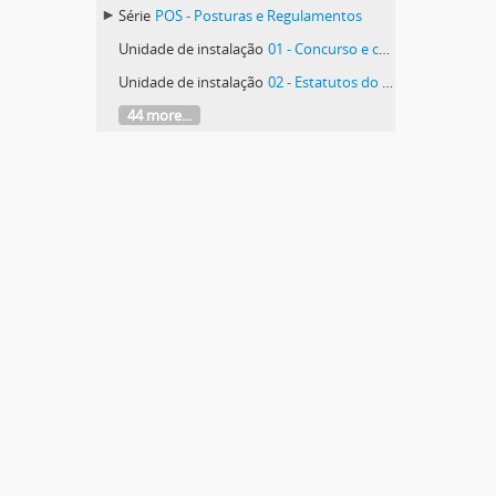
Série
POS - Posturas e Regulamentos
Unidade de instalação
01 - Concurso e caderno de encargos para adjudicação dos circuitos especiais de transportes escolares (1984 – 1985)
Unidade de instalação
02 - Estatutos do Serviço Social do Pessoal do Município
44 more...