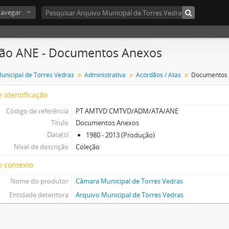
avegar
ão ANE - Documentos Anexos
nicipal de Torres Vedras
Administrativa
Acórdãos / Atas
Documentos
 identificação
Código de referência
PT AMTVD CMTVD/ADM/ATA/ANE
Título
Documentos Anexos
Data(s)
1980 - 2013 (Produção)
Nível de descrição
Coleção
o contexto
Nome do produtor
Câmara Municipal de Torres Vedras
Entidade detentora
Arquivo Municipal de Torres Vedras