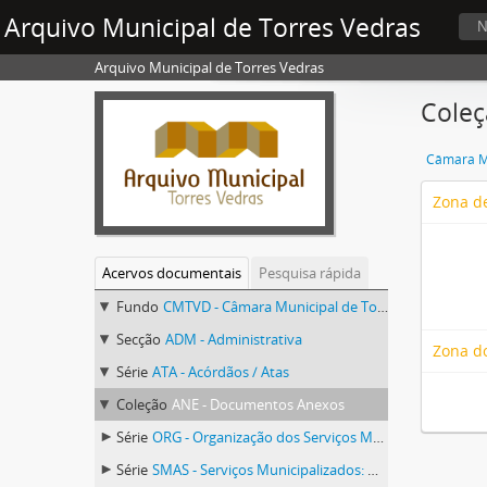
Arquivo Municipal de Torres Vedras
N
Arquivo Municipal de Torres Vedras
Coleç
Câmara Mu
Zona de
Acervos documentais
Pesquisa rápida
Fundo
CMTVD - Câmara Municipal de Torres Vedras
Secção
ADM - Administrativa
Zona d
Série
ATA - Acórdãos / Atas
Coleção
ANE - Documentos Anexos
Série
ORG - Organização dos Serviços Municipais (Organograma) e Quadro de Pessoal
Série
SMAS - Serviços Municipalizados: Organização dos Serviços Municipais (Organograma) e Quadro de Pessoal