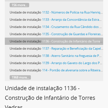
156 more...
Unidade de instalação
1132 - Números de Polícia na Rua Henriques Nogueira, Praceta Dr. Moura Guedes, Rua Capitão João de Figueiroa Rego, Rua de Olivença e Praceta Dr. Afonso Vilela
Unidade de instalação
1133 - Arranjo da Concordância da Estrada Nacional 8 com a rua da Casa do Povo do Turcifal
Unidade de instalação
1134 - Cruzamento da Rua Cândido dos Reis
Unidade de instalação
1135 - Construção de Guardas e Floreiras no muro de suporte de Santa Rita
Unidade de instalação
1136 - Construção de Infantário de Torres Vedras
Unidade de instalação
1137 - Reparação e Beneficiação da Capela de Santa Luzia, em Vila Seca, na freguesia do Maxial
Unidade de instalação
1138 - Aterro Sanitário na freguesia de Ponte do Rol
Unidade de instalação
1139 - Arranjo do Gaveto do Largo dos Polomes
Unidade de instalação
114 - Pontão de alvenaria sobre a Ribeira do Pisão, na Estrada Municipal do Ramalhal a Vila Facaia
1968 more...
Unidade de instalação 1136 -
Construção de Infantário de Torres
Vedras