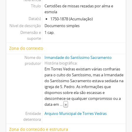
Título
Certidões de missas rezadas por alma e
esmola
Data(s)
1750-1878 (Acumulação)
Nível de descrição
Documento simples
Dimensão e
1 cap.
suporte
Zona do contexto
Nome do
Irmandade do Santíssimo Sacramento
História biográfica
produtor
Em Torres Vedras existiam várias confrarias
para o culto do Santíssimo, mas a Irmandade
do Santíssimo Sacramento estava sediada na
igreja de S. Pedro. As informações que
dispomos sobre ela são escassas e
desconhece-se qualquer compromisso ou a
data em
...
»
Entidade
Arquivo Municipal de Torres Vedras
detentora
Zona do conteúdo e estrutura