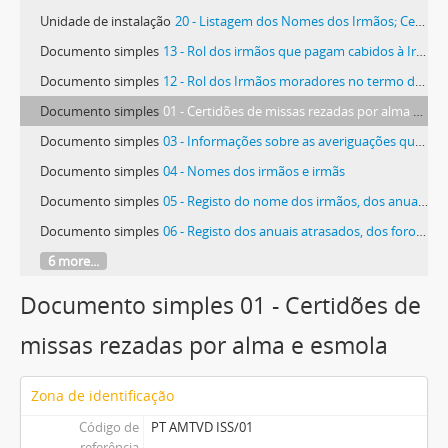
Unidade de instalação
20 - Listagem dos Nomes dos Irmãos; Certidões dos Sufrágios que se fazem pelas Almas dos Irmãos Falecidos
Documento simples
13 - Rol dos irmãos que pagam cabidos à Irmandade
Documento simples
12 - Rol dos Irmãos moradores no termo da vila para a cobrança dos cabidos
Documento simples
01 - Certidões de missas rezadas por alma e esmola
Documento simples
03 - Informações sobre as averiguações que se fizeram de várias Escrituras
Documento simples
04 - Nomes dos irmãos e irmãs
Documento simples
05 - Registo do nome dos irmãos, dos anuais e dos valores em atraso
Documento simples
06 - Registo dos anuais atrasados, dos foros, dos juros, das obrigações a cumprir, dos ordenados e do nome de quem compõe a mesa
6 more...
Documento simples 01 - Certidões de
missas rezadas por alma e esmola
Zona de identificação
Código de
PT AMTVD ISS/01
referência