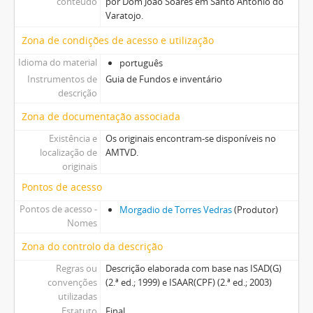
conteúdo
por Dom João Soares em Santo António do
Varatojo.
Zona de condições de acesso e utilização
Idioma do material
português
Instrumentos de
Guia de Fundos e inventário
descrição
Zona de documentação associada
Existência e
Os originais encontram-se disponíveis no
localização de
AMTVD.
originais
Pontos de acesso
Pontos de acesso -
Morgadio de Torres Vedras
(Produtor)
Nomes
Zona do controlo da descrição
Regras ou
Descrição elaborada com base nas ISAD(G)
convenções
(2.ª ed.; 1999) e ISAAR(CPF) (2.ª ed.; 2003)
utilizadas
Estatuto
Final