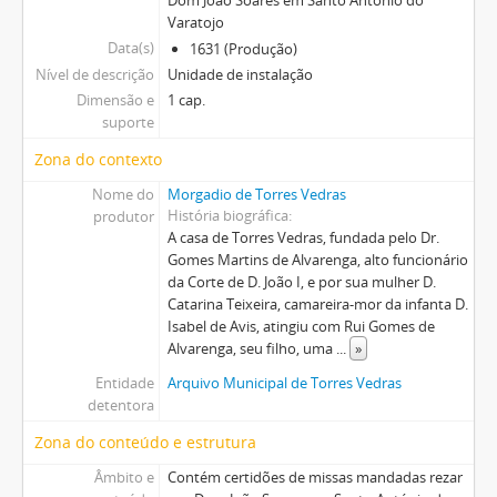
Varatojo
Data(s)
1631 (Produção)
Nível de descrição
Unidade de instalação
Dimensão e
1 cap.
suporte
Zona do contexto
Nome do
Morgadio de Torres Vedras
História biográfica
produtor
A casa de Torres Vedras, fundada pelo Dr.
Gomes Martins de Alvarenga, alto funcionário
da Corte de D. João I, e por sua mulher D.
Catarina Teixeira, camareira-mor da infanta D.
Isabel de Avis, atingiu com Rui Gomes de
Alvarenga, seu filho, uma
...
»
Entidade
Arquivo Municipal de Torres Vedras
detentora
Zona do conteúdo e estrutura
Âmbito e
Contém certidões de missas mandadas rezar