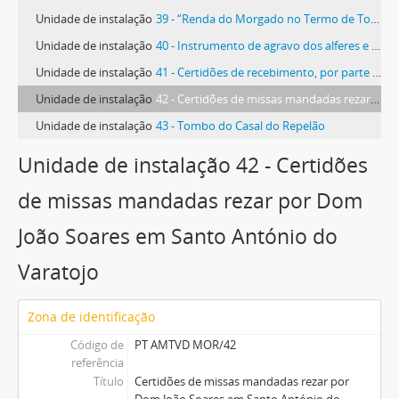
Unidade de instalação
39 - “Renda do Morgado no Termo de Torres que é do ilustríssimo e excelentíssimo Senhor Conde do Lavradio que me tem consignado e foi penhora para meu pagamento”
Unidade de instalação
40 - Instrumento de agravo dos alferes e sargentos da vila de Torres Vedras
Unidade de instalação
41 - Certidões de recebimento, por parte do prior da Igreja de São Pedro, de dinheiro entregue por Dom João Soares de Alarcão, comendador da Igreja de São Pedro
Unidade de instalação
42 - Certidões de missas mandadas rezar por Dom João Soares em Santo António do Varatojo
Unidade de instalação
43 - Tombo do Casal do Repelão
Unidade de instalação 42 - Certidões
de missas mandadas rezar por Dom
João Soares em Santo António do
Varatojo
Zona de identificação
Código de
PT AMTVD MOR/42
referência
Título
Certidões de missas mandadas rezar por
Dom João Soares em Santo António do