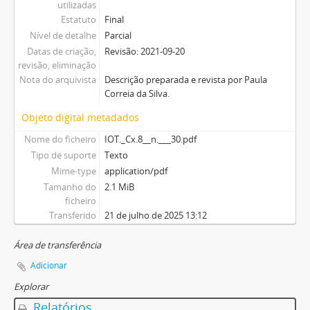
utilizadas
Estatuto
Final
Nível de detalhe
Parcial
Datas de criação,
Revisão: 2021-09-20
revisão, eliminação
Nota do arquivista
Descrição preparada e revista por Paula
Correia da Silva.
Objeto digital metadados
Nome do ficheiro
IOT._Cx.8__n.___30.pdf
Tipo de suporte
Texto
Mime-type
application/pdf
Tamanho do
2.1 MiB
ficheiro
Transferido
21 de julho de 2025 13:12
Área de transferência
Adicionar
Explorar
Relatórios