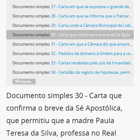
Documento simples
27 - Carta em que se expressa o grande desejo de que aumente o serviço de Deus na Ordem e que os irmãos confirmem ser verdadeiros filhos de São Francisco, vivendo no vigor da observância da sua regra. Fala ainda os preparativos da festa das Chagas de São Francisco
Documento simples
28 - Carta em que se informa que o Patriarca de Lisboa proibiu o reverendo Francisco de Sá Marinha, capelão da missa da Congregação das Almas, instalada na Igreja de São João, de exercer as suas ordens no concelho
Documento simples
29 - Carta onde a Câmara Municipal de Lisboa esclarece a Câmara Municipal de Torres Vedras acerca das concessões de terrenos nos cemitérios para jazigos
Documento simples
30 - Carta que confirma o breve da Sé Apostólica, que permitiu que a madre Paula Teresa da Silva, professa no Real Mosteiro de São Dinis de Odivelas, pudesse dispor em vida e em morte de todos os seus bens e se revela o que ela pretende fazer com eles
Documento simples
31 - Carta em que a Câmara diz que empresta uma carroça à Ordem Terceira, mas que não pode fornecer pessoal nem meios de tração
Documento simples
32 - Pedidos de dinheiro à Ordem para a celebração do mês das almas na Igreja de São Tiago
Documento simples
33 - Cartas recebidas pelo juiz da Irmandade acerca da aprovação do orçamento e do pagamento das dívidas
Documento simples
34 - Certidão da registo de hipotecas, penhoras ou arrestos do que possui Emídio José da Costa e sua mulher Ana da Conceição Pereira Franco, proprietários e moradores na vila de Torres Vedras
99 more...
Documento simples 30 - Carta que
confirma o breve da Sé Apostólica,
que permitiu que a madre Paula
Teresa da Silva, professa no Real