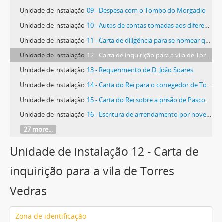
Unidade de instalação
09 - Despesa com o Tombo do Morgadio
Unidade de instalação
10 - Autos de contas tomadas aos diferentes inquilinos e rendeiros de propriedades dentro da Quinta da Conceição
Unidade de instalação
11 - Carta de diligência para se nomear quem cobre os rendimentos dos Morgados dos Alarcões
Unidade de instalação
12 - Carta de inquirição para a vila de Torres Vedras
Unidade de instalação
13 - Requerimento de D. João Soares
Unidade de instalação
14 - Carta do Rei para o corregedor de Torres Vedras
Unidade de instalação
15 - Carta do Rei sobre a prisão de Pascoal Henriques, na cadeia da vila, por ter matado Bartolomeu Álvares
Unidade de instalação
16 - Escritura de arrendamento por nove anos que deu D. João Soares a António Alves, Lavrador, do Casal da Conquinha
27 more...
Unidade de instalação 12 - Carta de
inquirição para a vila de Torres
Vedras
Zona de identificação