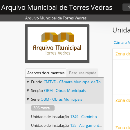
Arquivo Municipal de Torres Vedras
N
Arquivo Municipal de Torres Vedras
Unida
Câmara Mu
Zona de
Acervos documentais
Pesquisa rápida
Fundo
CMTVD - Câmara Municipal de Torres Vedras
Secção
OBM - Obras Municipais
Série
OBM - Obras Municipais
Zona d
396 more...
Unidade de instalação
1349 - Caminho Municipal 1065 - da Estrada Municipal 555 a Cova da Moura, na freguesia da Ventosa
Unidade de instalação
135 - Alargamento da Estrada Municipal dentro do lugar de A dos Cunhados
Zona do