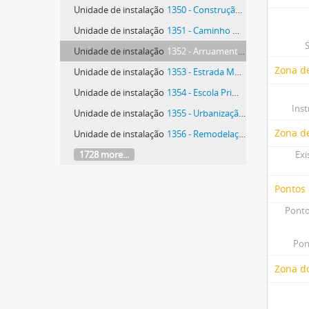
Unidade de instalação
1350 - Construção de Polidesportivo Descoberto da Escola Primária de A dos Cunhados
Unidade de instalação
1351 - Caminho Municipal 1092 - da Mesquita, na freguesia de Dois Portos, à Cadriceira, na freguesia do Turcifal
Unidade de instalação
1352 - Arruamentos e Saneamento em Campelos
Zona de
Unidade de instalação
1353 - Estrada Municipal 575 - variante de Matacães
Unidade de instalação
1354 - Escola Primária de Bordinheira, na freguesia de Ventosa
Ins
Unidade de instalação
1355 - Urbanização de Torres Vedras - Vale Terminus
Zona d
Unidade de instalação
1356 - Remodelação Rodoviária no Bairro Arenes
1728 more...
Exi
Pontos
Ponto
Pon
Zona do