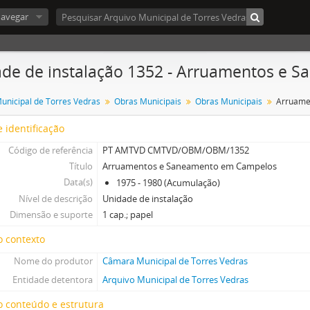
avegar
de de instalação 1352 - Arruamentos e
nicipal de Torres Vedras
Obras Municipais
Obras Municipais
 identificação
Código de referência
PT AMTVD CMTVD/OBM/OBM/1352
Título
Arruamentos e Saneamento em Campelos
Data(s)
1975 - 1980 (Acumulação)
Nível de descrição
Unidade de instalação
Dimensão e suporte
1 cap.; papel
o contexto
Nome do produtor
Câmara Municipal de Torres Vedras
Entidade detentora
Arquivo Municipal de Torres Vedras
 conteúdo e estrutura