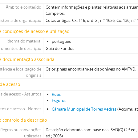
Âmbito e conteúdo
Contém informações e plantas relativas aos arr
Campelos.
Sistema de organização
Cotas antigas: Cx. 116, ord. 2 , n.º 1626; Cx. 136, n.º
 condições de acesso e utilização
Idioma do material
português
trumentos de descrição
Guia de Fundos
e documentação associada
stência e localização de
Os originais encontram-se disponíveis no AMTVD.
originais
 de acesso
s de acesso - Assuntos
Ruas
Esgotos
tos de acesso - Nomes
Câmara Municipal de Torres Vedras
(Accumulat
 controlo da descrição
Regras ou convenções
Descrição elaborada com base nas ISAD(G) (2.ª ed.; 
utilizadas
ed.; 2003)