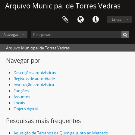
Arquivo Municipal de Torres Vedras
Entrar
Navegar
Arquivo Municipal de Torres Vedras
Navegar por
Descrições arquivísticas
Registos de autoridade
Instituição arquivística
Funções
Assuntos
Locais
Objeto digital
Pesquisas mais frequentes
Aquisição de Terrenos da Quimigal junto ao Mercado