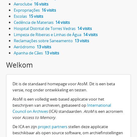
Aeroclube
16 visits
Expropriações
16 visits
Escolas
15 visits
Cedência de Materiais
14 visits
Hospital Distrital de Torres Vedras
14 visits
Limpeza de Ribeiras e Linhas de Água
14 visits
Reclamações sobre Saneamento
13 visits
Aeródromo
13 visits
Apanha de Cães
13 visits
Welkom
Dit is de standaard homepage voor AtoM. Dit is een beta
versie, nog onder ontwikkeling en testen.
AtoM is een volledig web based applicatie voor het
beschrijven van archieven, gebaseerd op
International
Council on Archives
(ICA) standaarden.
AtoM
is een acroniem
voor
Access to Memory
.
De ICA en zijn
project partners
stellen deze applicatie
beschikbaar als open source software, om archiefinstellingen