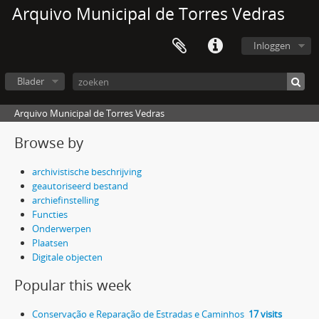
Arquivo Municipal de Torres Vedras
Inloggen
Blader
Arquivo Municipal de Torres Vedras
Browse by
archivistische beschrijving
geautoriseerd bestand
archiefinstelling
Functies
Onderwerpen
Plaatsen
Digitale objecten
Popular this week
Conservação e Reparação de Estradas e Caminhos
17 visits