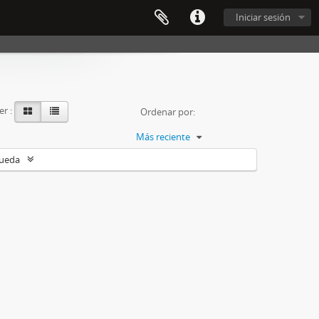
Iniciar sesión
er :
Ordenar por:
Más reciente
queda