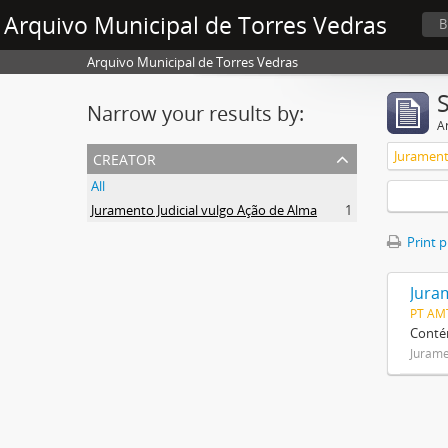
Arquivo Municipal de Torres Vedras
B
Arquivo Municipal de Torres Vedras
Narrow your results by:
Ar
creator
Jurament
All
Juramento Judicial vulgo Ação de Alma
1
Print 
Jura
PT AM
Contém
Jurame