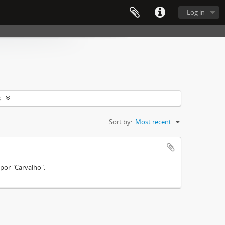
Log in
s
Sort by:
Most recent
por "Carvalho".