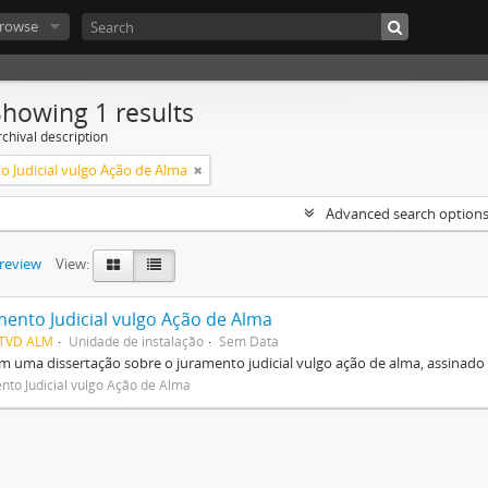
rowse
Showing 1 results
chival description
o Judicial vulgo Ação de Alma
Advanced search option
preview
View:
mento Judicial vulgo Ação de Alma
TVD ALM
Unidade de instalação
Sem Data
 uma dissertação sobre o juramento judicial vulgo ação de alma, assinado 
nto Judicial vulgo Ação de Alma