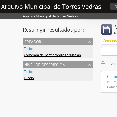
Arquivo Municipal de Torres Vedras
N
Arquivo Municipal de Torres Vedras
Restringir resultados por:
De
creador
Todos
Comenda de Torres Vedras e suas anexas da Sagrada Religião de Malta
1
nivel de descripción
Imprimi
Todos
Come
Fundo
1
PT AM
Comend