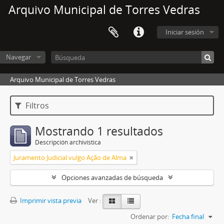
Arquivo Municipal de Torres Vedras
Iniciar sesión
Navegar
Arquivo Municipal de Torres Vedras
Filtros
Mostrando 1 resultados
Descripción archivística
Juramento Judicial vulgo Ação de Alma
Opciones avanzadas de búsqueda
Imprimir vista previa
Ver :
Ordenar por:
Fecha final