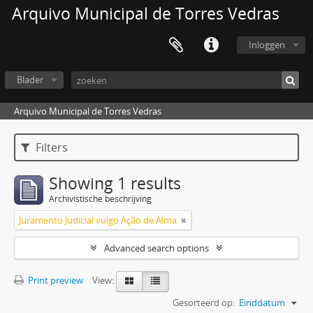
Arquivo Municipal de Torres Vedras
Inloggen
Blader
Arquivo Municipal de Torres Vedras
Filters
Showing 1 results
Archivistische beschrijving
Juramento Judicial vulgo Ação de Alma
Advanced search options
Print preview
View:
Gesorteerd op:
Einddatum