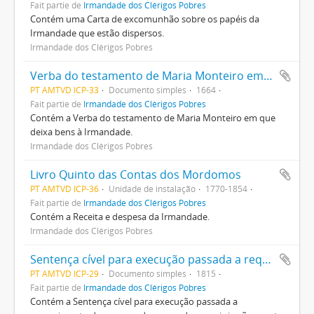
Fait partie de
Irmandade dos Clérigos Pobres
Contém uma Carta de excomunhão sobre os papéis da
Irmandade que estão dispersos.
Irmandade dos Clérigos Pobres
Verba do testamento de Maria Monteiro em que deixa bens à Irmandade
PT AMTVD ICP-33
Documento simples
1664
Fait partie de
Irmandade dos Clérigos Pobres
Contém a Verba do testamento de Maria Monteiro em que
deixa bens à Irmandade.
Irmandade dos Clérigos Pobres
Livro Quinto das Contas dos Mordomos
PT AMTVD ICP-36
Unidade de instalação
1770-1854
Fait partie de
Irmandade dos Clérigos Pobres
Contém a Receita e despesa da Irmandade.
Irmandade dos Clérigos Pobres
Sentença cível para execução passada a requerimento dos reverendos provedor e mais irmãos contra Ana Cândida, viúva de José Ferreira Teles e seus filhos, do Maxial
PT AMTVD ICP-29
Documento simples
1815
Fait partie de
Irmandade dos Clérigos Pobres
Contém a Sentença cível para execução passada a