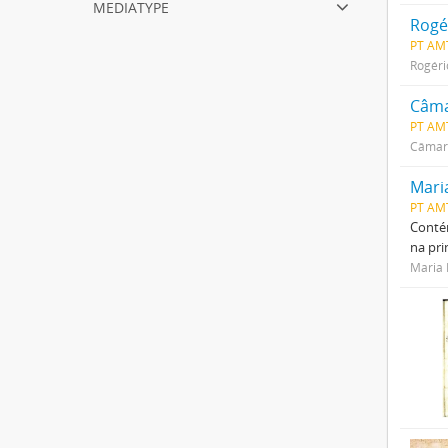
mediatype
Rogé
PT AM
Rogéri
Câma
PT AM
Câmara
Mari
PT AM
Contém
na pri
Maria 