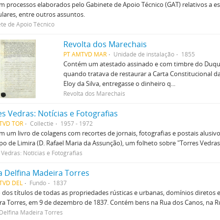
 processos elaborados pelo Gabinete de Apoio Técnico (GAT) relativos a est
ulares, entre outros assuntos.
te de Apoio Técnico
Revolta dos Marechais
PT AMTVD MAR
Unidade de instalação
1855
Contém um atestado assinado e com timbre do Duque
quando tratava de restaurar a Carta Constitucional d
Eloy da Silva, entregasse o dinheiro q...
Revolta dos Marechais
s Vedras: Notícias e Fotografias
TVD TOR
Collectie
1957 - 1972
 um livro de colagens com recortes de jornais, fotografias e postais alusi
po de Limira (D. Rafael Maria da Assunção), um folheto sobre "Torres Vedras
 Vedras: Notícias e Fotografias
a Delfina Madeira Torres
TVD DEL
Fundo
1837
dos títulos de todas as propriedades rústicas e urbanas, domínios diretos
a Torres, em 9 de dezembro de 1837. Contém bens na Rua dos Canos, na Ru
Delfina Madeira Torres