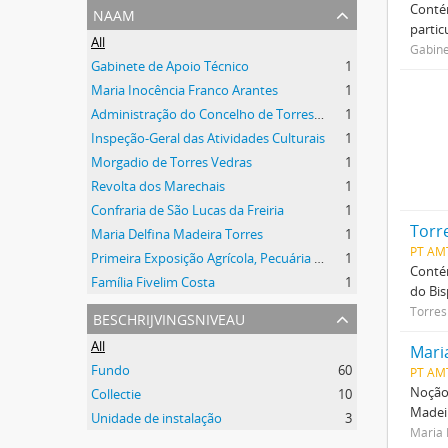
naam
Contém
partic
All
Gabine
Gabinete de Apoio Técnico
1
Maria Inocência Franco Arantes
1
Administração do Concelho de Torres Vedras
1
Inspeção-Geral das Atividades Culturais
1
Morgadio de Torres Vedras
1
Revolta dos Marechais
1
Confraria de São Lucas da Freiria
1
Torre
Maria Delfina Madeira Torres
1
PT AM
Primeira Exposição Agrícola, Pecuária e Industrial de Torres Vedras
1
Contém
Família Fivelim Costa
1
do Bis
Torres
beschrijvingsniveau
All
Mari
Fundo
60
PT AM
Noção 
Collectie
10
Madeir
Unidade de instalação
3
Maria 