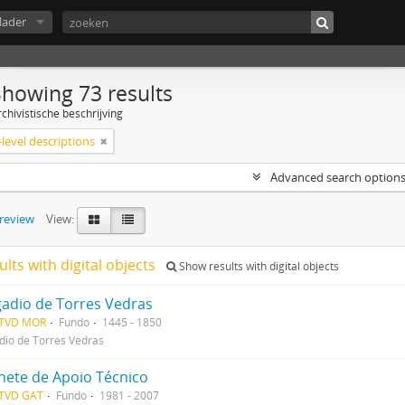
lader
Showing 73 results
chivistische beschrijving
level descriptions
Advanced search option
preview
View:
ults with digital objects
Show results with digital objects
adio de Torres Vedras
TVD MOR
Fundo
1445 - 1850
io de Torres Vedras
nete de Apoio Técnico
TVD GAT
Fundo
1981 - 2007