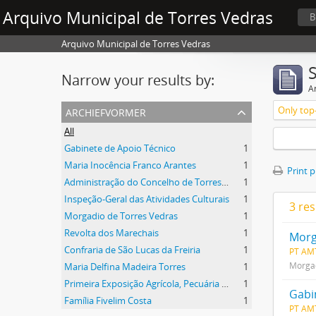
Arquivo Municipal de Torres Vedras
B
Arquivo Municipal de Torres Vedras
Narrow your results by:
Ar
archiefvormer
Only top-
All
Gabinete de Apoio Técnico
1
Maria Inocência Franco Arantes
1
Print 
Administração do Concelho de Torres Vedras
1
Inspeção-Geral das Atividades Culturais
1
3 res
Morgadio de Torres Vedras
1
Revolta dos Marechais
1
Morg
Confraria de São Lucas da Freiria
1
PT AM
Morgad
Maria Delfina Madeira Torres
1
Primeira Exposição Agrícola, Pecuária e Industrial de Torres Vedras
1
Gabi
Família Fivelim Costa
1
PT AM