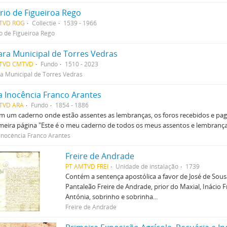
rio de Figueiroa Rego
TVD ROG
Collectie
1539 - 1966
o de Figueiroa Rego
ra Municipal de Torres Vedras
TVD CMTVD
Fundo
1510 - 2023
 Municipal de Torres Vedras
a Inocência Franco Arantes
TVD ARA
Fundo
1854 - 1886
 um caderno onde estão assentes as lembranças, os foros recebidos e pagos
meira página "Este é o meu caderno de todos os meus assentos e lembranç
Inocência Franco Arantes
Freire de Andrade
PT AMTVD FREI
Unidade de instalação
1739
Contém a sentença apostólica a favor de José de Sousa
Pantaleão Freire de Andrade, prior do Maxial, Inácio 
Antónia, sobrinho e sobrinha...
Freire de Andrade